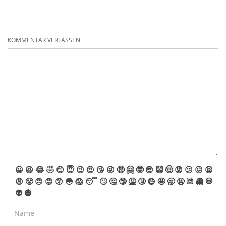
KOMMENTAR VERFASSEN
😀
😆
😂
🤣
😊
😇
😉
😍
😘
😜
🤑
🤗
🤓
😎
🤡
🤠
😟
😕
😖
😫
😩
😤
😠
😡
😲
😳
😱
😴
🙄
🤔
🤥
🤮
🤧
😷
🤩
🥱
🤬
💩
👻
💀
👽
🎃