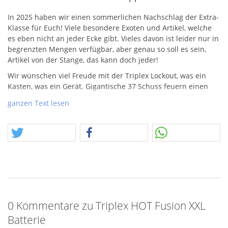
In 2025 haben wir einen sommerlichen Nachschlag der Extra-
Klasse für Euch! Viele besondere Exoten und Artikel, welche
es eben nicht an jeder Ecke gibt. Vieles davon ist leider nur in
begrenzten Mengen verfügbar, aber genau so soll es sein,
Artikel von der Stange, das kann doch jeder!
Wir wünschen viel Freude mit der Triplex Lockout, was ein
Kasten, was ein Gerät. Gigantische 37 Schuss feuern einen
Mix aus riesen Buketts, farbrein, mit Strobetails, mit Blinkern
ganzen Text lesen
und großen Double-Gold. Weitere Kombinationen folgen und
mit einer unfassbaren Ausbreitung, hier muss gefragt
werrden, ob das "legal" ist. :-)
0 Kommentare zu Triplex HOT Fusion XXL
Batterie