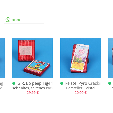
teilen
ng Petarde 80er Jahre (TOP Päckchen)
G.R. Bo peep Tigerhead China Böller B
Feistel Pyro Cracker Tige
ad
sehr altes, seltenes Päckchen in Perfektion
Hersteller: Feistel
29,99 €
20,00 €