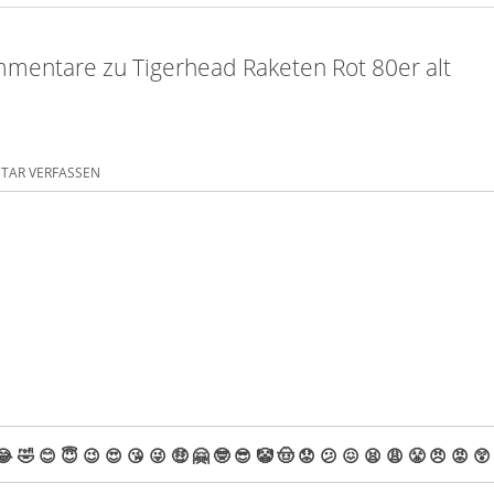
mentare zu Tigerhead Raketen Rot 80er alt
AR VERFASSEN
😂
🤣
😊
😇
😉
😍
😘
😜
🤑
🤗
🤓
😎
🤡
🤠
😟
😕
😖
😫
😩
😤
😠
😡
😲