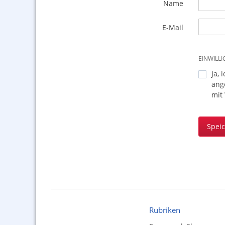
Name
E-Mail
EINWILL
Ja, 
ang
mit
Spei
Rubriken