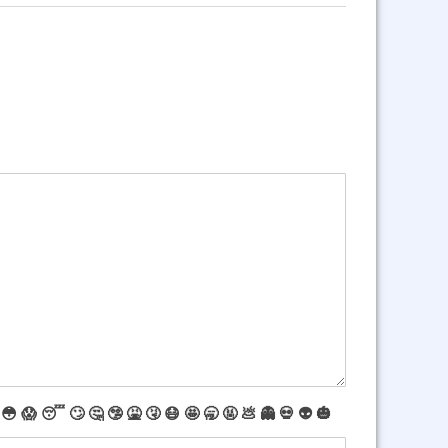
😳
😱
😴
🙄
🤔
🤥
🤮
🤧
😷
🤩
🥱
🤬
💩
👻
💀
👽
🎃