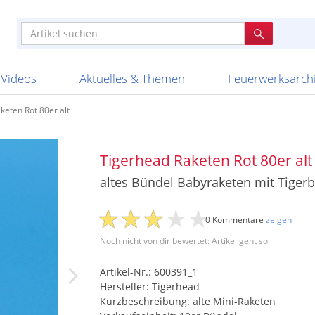
e
n anderen
e
tellen
Anzündhilfen
Bombenrohre
Ladenverkauf 2023
Auftragsbestätigung
Poster und 
Feuerwerk im
Nicht lieferb
Broekhoff
BVBA Belgien
BVD
Cafferata Vuurwe
ourismus
Feuerwerk T1
Batterien
20 Jahre Feuerwerksvitrine
Altersnachweis
Streich- und
Sammlertref
Gewerbetrei
BKV Vuurwerk
Blackboxx
Bo Peep
Bothmer Pyr
mpressionen
Schallerzeuger P1
Knallkörper
Ladenverkauf 2024
Bestellschluss
Schachteln u
Ausnahmege
Versanddien
Fireworks
Apel Feuerwerk
Argento Feuerwerk
A
t
lichkeiten
Jugendfeuerwerk
Raketen
Ladenverkauf 2025
Bestellablauf
Scherzartikel
Hochzeitsfeu
Lieferzeiten 
Adam\'s Fireworks
Alba Feuerwerk
Albert Feue
Videos
Aktuelles & Themen
Feuerwerksarch
keten Rot 80er alt
Tigerhead Raketen Rot 80er alt
altes Bündel Babyraketen mit Tiger
0 Kommentare
zeigen
Noch nicht von dir bewertet: Artikel geht so
Artikel-Nr.: 600391_1
Hersteller: Tigerhead
Kurzbeschreibung: alte Mini-Raketen