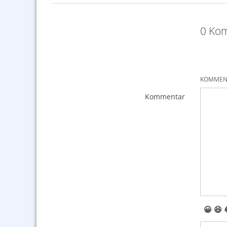
0 Kom
KOMMENT
Kommentar
😀
😆