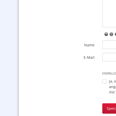
😀
😆
Name
E-Mail
EINWILL
Ja, 
ang
mit
Spei