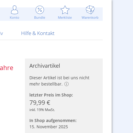
Werbung
 Jahr
are Artikel
Best of Sommeraktionen!
Widerrufsbelehrung
rk
Carl
 Bengalhölzer
fen
bende
Sommerpreise u.v.m.
AGB
otechnik
Konto
Bundle
Merkliste
Warenkorb
nd Attrappen
nehmigung
ste
Blitzschnell...
Kontaktformular
RS Pirotecnia
 und Pistolen
erwerk
& -gebiete
Über uns
werk
Alpha
iv
Hilfe & Kontakt
Archivartikel
Jahre
Dieser Artikel ist bei uns nicht
mehr bestellbar.
letzter Preis im Shop:
79,99 €
inkl. 19% MwSt.
In Shop aufgenommen:
15. November 2025