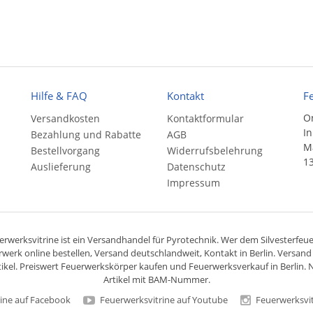
Hilfe & FAQ
Kontakt
F
On
Versandkosten
Kontaktformular
In
Bezahlung und Rabatte
AGB
Ma
Bestellvorgang
Widerrufsbelehrung
13
Auslieferung
Datenschutz
Impressum
rwerksvitrine ist ein
Versandhandel
für
Pyrotechnik
. Wer dem Silvesterfeuer
rwerk online bestellen,
Versand deutschlandweit
, Kontakt in Berlin. Versan
ikel. Preiswert
Feuerwerkskörper
kaufen und Feuerwerksverkauf in Berlin. N
Artikel mit BAM-Nummer.
ine auf Facebook
Feuerwerksvitrine auf Youtube
Feuerwerksvit