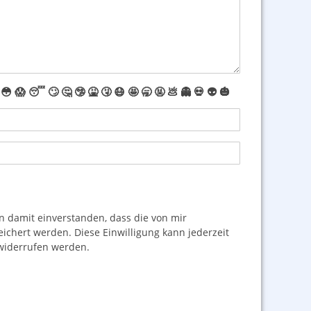
😳
😱
😴
🙄
🤔
🤥
🤮
🤧
😷
🤩
🥱
🤬
💩
👻
💀
👽
🎃
damit einverstanden, dass die von mir
hert werden. Diese Einwilligung kann jederzeit
iderrufen werden.