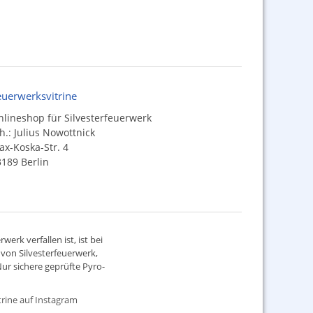
euerwerksvitrine
lineshop für Silvesterfeuerwerk
h.: Julius Nowottnick
x-Koska-Str. 4
189 Berlin
werk verfallen ist, ist bei
d von
Silvesterfeuerwerk
,
ur sichere geprüfte Pyro-
rine auf Instagram