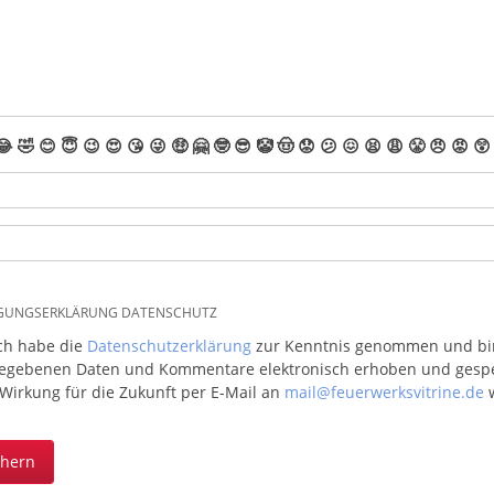
😂
🤣
😊
😇
😉
😍
😘
😜
🤑
🤗
🤓
😎
🤡
🤠
😟
😕
😖
😫
😩
😤
😠
😡
😲
IGUNGSERKLÄRUNG DATENSCHUTZ
ich habe die
Datenschutzerklärung
zur Kenntnis genommen und bin 
egebenen Daten und Kommentare elektronisch erhoben und gespeic
 Wirkung für die Zukunft per E-Mail an
mail@feuerwerksvitrine.de
w
chern