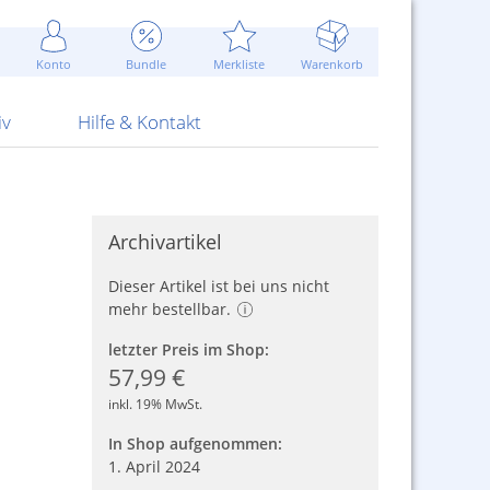
Werbung
 Jahr
are Artikel
Best of Sommeraktionen!
Widerrufsbelehrung
rk
Carl
 Bengalhölzer
fen
bende
Sommerpreise u.v.m.
AGB
otechnik
Konto
Bundle
Merkliste
Warenkorb
nd Attrappen
nehmigung
ste
Blitzschnell...
Kontaktformular
RS Pirotecnia
 und Pistolen
erwerk
& -gebiete
Über uns
werk
Alpha
iv
Hilfe & Kontakt
Archivartikel
Dieser Artikel ist bei uns nicht
mehr bestellbar.
letzter Preis im Shop:
57,99 €
inkl. 19% MwSt.
In Shop aufgenommen:
1. April 2024