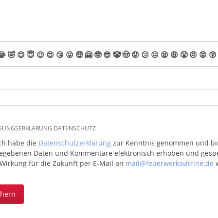
😂
🤣
😊
😇
😉
😍
😘
😜
🤑
🤗
🤓
😎
🤡
🤠
😟
😕
😖
😫
😩
😤
😠
😡
😲
IGUNGSERKLÄRUNG DATENSCHUTZ
ich habe die
Datenschutzerklärung
zur Kenntnis genommen und bin 
egebenen Daten und Kommentare elektronisch erhoben und gespeic
 Wirkung für die Zukunft per E-Mail an
mail@feuerwerksvitrine.de
w
chern