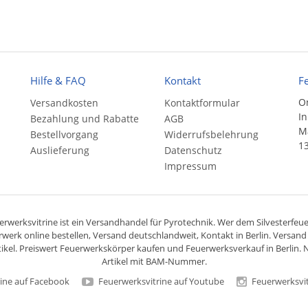
Hilfe & FAQ
Kontakt
F
On
Versandkosten
Kontaktformular
In
Bezahlung und Rabatte
AGB
Ma
Bestellvorgang
Widerrufsbelehrung
13
Auslieferung
Datenschutz
Impressum
rwerksvitrine ist ein
Versandhandel
für
Pyrotechnik
. Wer dem Silvesterfeuer
rwerk online bestellen,
Versand deutschlandweit
, Kontakt in Berlin. Versan
ikel. Preiswert
Feuerwerkskörper
kaufen und Feuerwerksverkauf in Berlin. N
Artikel mit BAM-Nummer.
ine auf Facebook
Feuerwerksvitrine auf Youtube
Feuerwerksvit