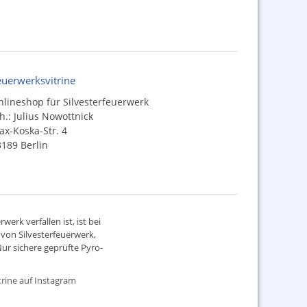
euerwerksvitrine
lineshop für Silvesterfeuerwerk
h.: Julius Nowottnick
x-Koska-Str. 4
189 Berlin
werk verfallen ist, ist bei
d von
Silvesterfeuerwerk
,
ur sichere geprüfte Pyro-
rine auf Instagram