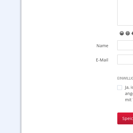
😀
😆
Name
E-Mail
EINWILL
Ja, 
ang
mit
Spei