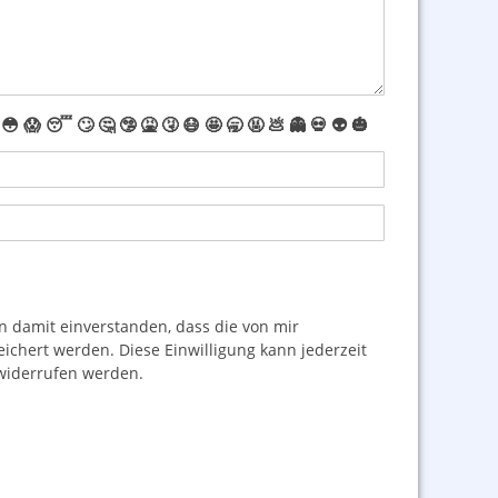
😳
😱
😴
🙄
🤔
🤥
🤮
🤧
😷
🤩
🥱
🤬
💩
👻
💀
👽
🎃
damit einverstanden, dass die von mir
hert werden. Diese Einwilligung kann jederzeit
iderrufen werden.