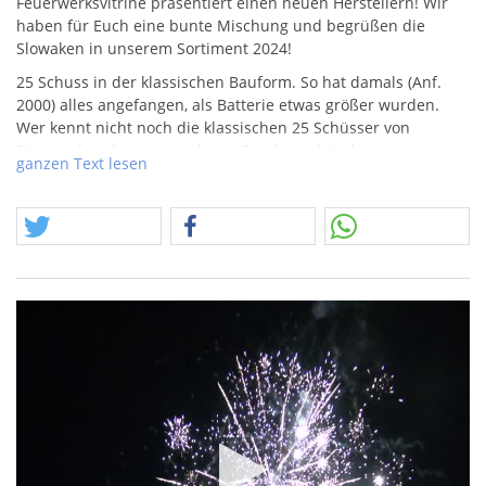
Feuerwerksvitrine präsentiert einen neuen Herstellern! Wir
haben für Euch eine bunte Mischung und begrüßen die
Slowaken in unserem Sortiment 2024!
25 Schuss in der klassischen Bauform. So hat damals (Anf.
2000) alles angefangen, als Batterie etwas größer wurden.
Wer kennt nicht noch die klassischen 25 Schüsser von
Diamond und später auch von Panda und Anderen.
ganzen Text lesen
Die
SRP
yro Serie rund um diesen Baukörper bedient alle
Charakteristiken, die man einst gewohnt war. Gute
NEM
,
ehrliche Effekte und das bei hoffentlich angemessenem Preis.
Schöner Goldaufstieg zu Titangold-Trauerweiden, im
Weiteren ein Bild mit filigraner Goldspinne zu roten und
grünen Sternen. Es folg ein zackiges Goldbukett mit
aufblitzender Knisterwolke und natürlich darf auch ein Finale
nicht fehlen, das zeigt Goldspinnen mit großen Leuchtsternen
in Weiss und ein Schlussbild mit Brokatweiden.