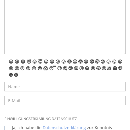
😀
😆
😂
🤣
😊
😇
😉
😍
😘
😜
🤑
🤗
🤓
😎
🤡
🤠
😟
😕
😖
😫
😩
😤
😠
😡
😲
😳
😱
😴
🙄
🤔
🤥
🤮
🤧
😷
🤩
🥱
🤬
💩
👻
💀
👽
🎃
EINWILLIGUNGSERKLÄRUNG DATENSCHUTZ
Ja, ich habe die
Datenschutzerklärung
zur Kenntnis