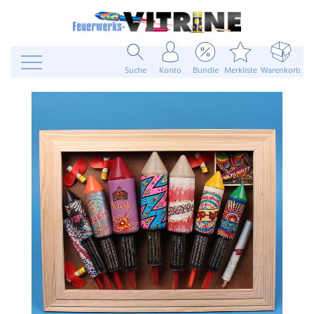
Suche
Konto
Bundle
Merkliste
Warenkorb