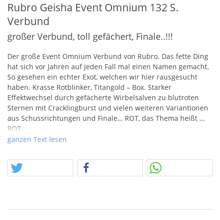
Rubro Geisha Event Omnium 132 S.
Verbund
großer Verbund, toll gefächert, Finale..!!!
Der große Event Omnium Verbund von Rubro. Das fette Ding
hat sich vor Jahren auf jeden Fall mal einen Namen gemacht.
So gesehen ein echter Exot, welchen wir hier rausgesucht
haben. Krasse Rotblinker, Titangold – Box. Starker
Effektwechsel durch gefächerte Wirbelsalven zu blutroten
Sternen mit Cracklingburst und vielen weiteren Variantionen
aus Schussrichtungen und Finale…
ROT
, das Thema heißt …
ROT
.
ganzen Text lesen
Der September 2025 wird auch zum Monat vergessener
Stücke aus dem Lager! Vieles liegt schon länger und ist oft
nur ein Rest. Im Monat Sept. 25 wollen wir den Dingen daher
ein neues Zuhause gönnen…. Also…. gönnt Euch..!