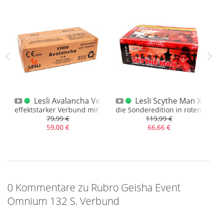
rbund
Lesli Avalancha Verbund XXL
Lesli Scythe Man XXL 
rm, ambesten Video schauen
effektstarker Verbund mit 200 Schuss und 1600gr. NEM
die Sonderedition in rotem De
79,99 €
119,99 €
59,00 €
66,66 €
0 Kommentare zu Rubro Geisha Event
Omnium 132 S. Verbund