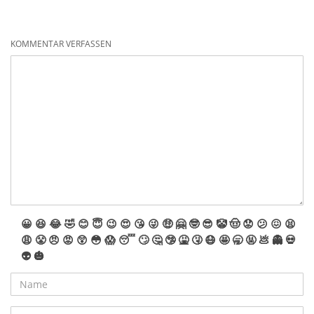
KOMMENTAR VERFASSEN
😀
😆
😂
🤣
😊
😇
😉
😍
😘
😜
🤑
🤗
🤓
😎
🤡
🤠
😟
😕
😖
😫
😩
😤
😠
😡
😲
😳
😱
😴
🙄
🤔
🤥
🤮
🤧
😷
🤩
🥱
🤬
💩
👻
💀
👽
🎃