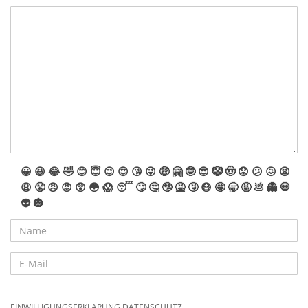
😀
😆
😂
🤣
😊
😇
😉
😍
😘
😜
🤑
🤗
🤓
😎
🤡
🤠
😟
😕
😖
😫
😩
😤
😠
😡
😲
😳
😱
😴
🙄
🤔
🤥
🤮
🤧
😷
🤩
🥱
🤬
💩
👻
💀
👽
🎃
EINWILLIGUNGSERKLÄRUNG DATENSCHUTZ