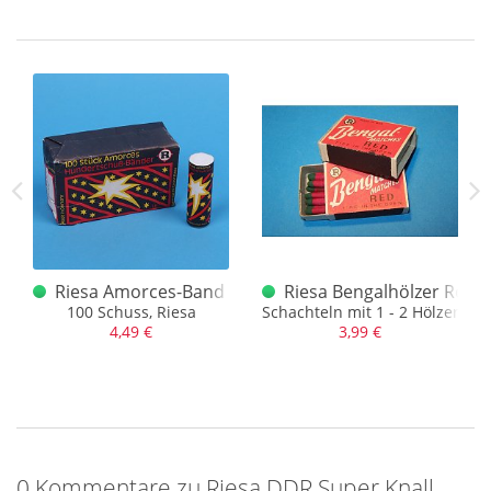
Man bekommt also ne ganze Menge an Rollen, die man
sicherlich auch nutzen kann, aber das Papier ist nur zur
Zierde.
Achtung, nur einmal vorhanden.
 / alt
Riesa Amorces-Band 1991
Riesa Bengalhölzer Rot
tel aus DDR - Zeiten
100 Schuss, Riesa
Schachteln mit 1 - 2 Hölzern
4,49 €
3,99 €
0 Kommentare zu Riesa DDR Super Knall