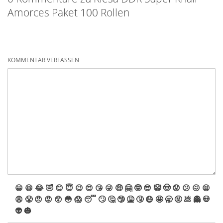
Amorces Paket 100 Rollen
KOMMENTAR VERFASSEN
😀
😆
😂
🤣
😊
😇
😉
😍
😘
😜
🤑
🤗
🤓
😎
🤡
🤠
😟
😕
😖
😫
😩
😤
😠
😡
😲
😳
😱
😴
🙄
🤔
🤥
🤮
🤧
😷
🤩
🥱
🤬
💩
👻
💀
👽
🎃