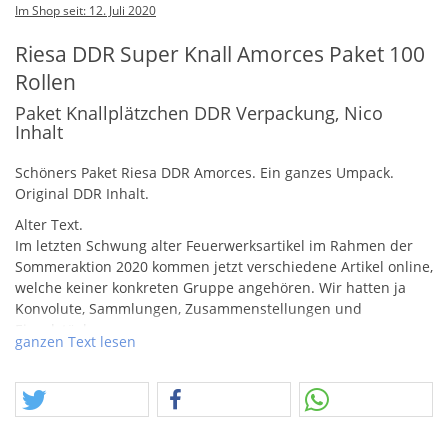
Im Shop seit: 12. Juli 2020
Riesa DDR Super Knall Amorces Paket 100
Rollen
Paket Knallplätzchen DDR Verpackung, Nico
Inhalt
Schöners Paket Riesa
DDR
Amorces. Ein ganzes Umpack.
Original
DDR
Inhalt.
Alter Text.
Im letzten Schwung alter Feuerwerksartikel im Rahmen der
Sommeraktion 2020 kommen jetzt verschiedene Artikel online,
welche keiner konkreten Gruppe angehören. Wir hatten ja
Konvolute, Sammlungen, Zusammenstellungen und
Einzelstücke….
ganzen Text lesen
Riesa Super Knall, das wäre auch mal ein Artikel gewesen.
Hier geht es aber nur um Knallplätzchen. Hier muss gesagt
sein, dass es sich um einen reinen Deko-Artikel handelt. Das
Umpackpapier, wurde mit nicht originalen Amorces befüllt,
die wir aktuell von Nico (Zulassungsfrei) am Lager haben.