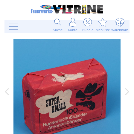
Suche
Konto
Bundle
Merkliste
Warenkorb