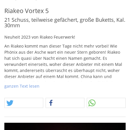
Riakeo Vortex 5
21 Schuss, teilweise gefächert, große Buketts, Kal.
30mm
Neuheit 2023 von Riakeo Feuerwerk!
An Riakeo kommt man dieser Tage nicht mehr vorbei! Wie
Phönix aus der Asche wart ein neuer Stern geboren! Riakeo
hat sich quasi über Nacht einen Namen gemacht. Es
verwundert einerseits, woher dieser Anbieter mit einem Mal
kommt, andererseits überrascht es überhaupt nicht, woher
dieser Anbieter auf einem Mal kommt. China kann und
konnte vermutlich schon immer besondere Qualität beim
ganzen Text lesen
Feuerwerk. Allein der Preis war jedoch oft Grundlage für das
Ergebnis von Artikeln. Soll es wenig kosten, kann man nur
wenig erwarten. Die Wende brachte sicherlich Funke
Feuerwerk, welcher hochpreisige Qualitätsartikel auf breiter
Front verkäuflich gemacht hat. Das passiert in China nicht
unbemerkt oder spurenlos, so schreibt man die neuen Riakeo
Produkte auch Firmen oder Mitarbeitern zu, die vorher für