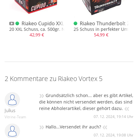
rie
Riakeo Cupido XXL Batterie
Riakeo Thunderbolt 2 1.3
andiosen Goldbuketts
20 XXL Schuss, ca. 500gr. NEM!
25 Schuss in perfekter Umsetz
42,99 €
54,99 €
2 Kommentare zu Riakeo Vortex 5
»
Grundsätzlich schon... aber es gibt Artikel,
die können nicht versendet werden, das sind
«
reine Abholerartikel, dieser gehört dazu.
Julius
07. 12. 2024, 19:14 Uhr
Vitrine-Team
»
«
Hallo...Versendet ihr auch?
07. 12. 2024, 19:08 Uhr