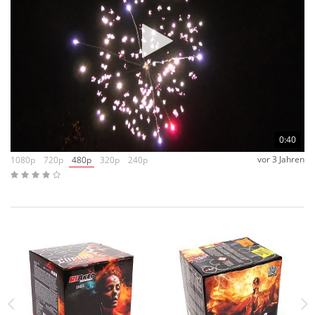
Sternen und Goldpoppingstars.
Auch hier Kaliber 30mm, 420gr.
NEM
und zusammen 21
Schuss!
0:40
vor 3 Jahren
1080p
720p
480p
320p
240p