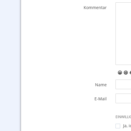
Kommentar
😀
😆
Name
E-Mail
EINWILL
Ja, 