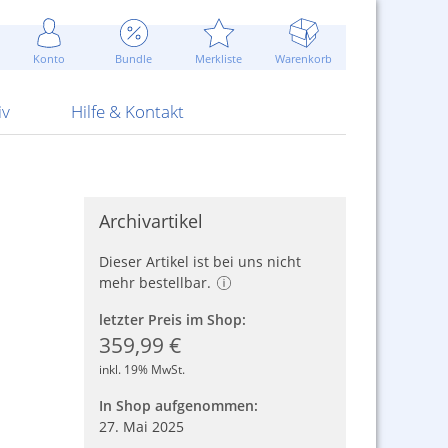
Werbung
 Jahr
are Artikel
Best of Sommeraktionen!
Widerrufsbelehrung
rk
Carl
 Bengalhölzer
fen
bende
Sommerpreise u.v.m.
AGB
otechnik
Konto
Bundle
Merkliste
Warenkorb
nd Attrappen
nehmigung
ste
Blitzschnell...
Kontaktformular
RS Pirotecnia
 und Pistolen
erwerk
& -gebiete
Über uns
werk
Alpha
iv
Hilfe & Kontakt
Archivartikel
Dieser Artikel ist bei uns nicht
mehr bestellbar.
letzter Preis im Shop:
359,99 €
inkl. 19% MwSt.
In Shop aufgenommen:
27. Mai 2025