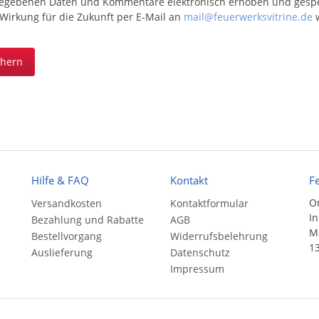
egebenen Daten und Kommentare elektronisch erhoben und gespeic
 Wirkung für die Zukunft per E-Mail an
mail@feuerwerksvitrine.de
w
chern
Hilfe & FAQ
Kontakt
F
On
Versandkosten
Kontaktformular
In
Bezahlung und Rabatte
AGB
Ma
Bestellvorgang
Widerrufsbelehrung
13
Auslieferung
Datenschutz
Impressum