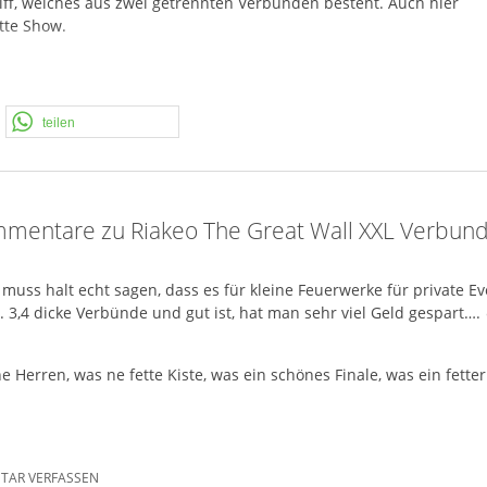
chiff, welches aus zwei getrennten Verbünden besteht. Auch hier
tte Show.
en mit den typischen Riakeo Leuchtsternen. Begleitet mit roten
Brokatgold und blauen Sternen.
spitzen.
teilen
rten einen weitere Ghosteffekte und ein großes Goldfinale mit
en.
mentare zu Riakeo The Great Wall XXL Verbun
muss halt echt sagen, dass es für kleine Feuerwerke für private E
. 3,4 dicke Verbünde und gut ist, hat man sehr viel Geld gespart….
e Herren, was ne fette Kiste, was ein schönes Finale, was ein fetter 
AR VERFASSEN