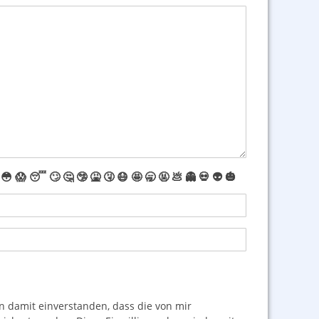
😳
😱
😴
🙄
🤔
🤥
🤮
🤧
😷
🤩
🥱
🤬
💩
👻
💀
👽
🎃
damit einverstanden, dass die von mir