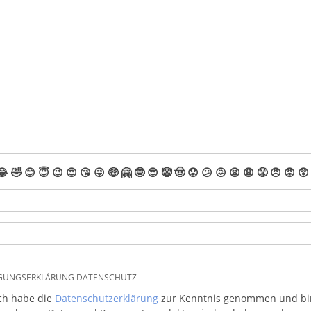
😂
🤣
😊
😇
😉
😍
😘
😜
🤑
🤗
🤓
😎
🤡
🤠
😟
😕
😖
😫
😩
😤
😠
😡
😲
IGUNGSERKLÄRUNG DATENSCHUTZ
ich habe die
Datenschutzerklärung
zur Kenntnis genommen und bin 