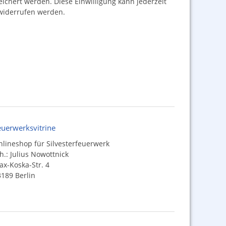
hert werden. Diese Einwilligung kann jederzeit
iderrufen werden.
euerwerksvitrine
lineshop für Silvesterfeuerwerk
h.: Julius Nowottnick
x-Koska-Str. 4
189 Berlin