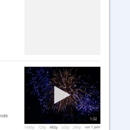
ünde
1:32
vor 1 Jahr
1080p
720p
480p
320p
240p