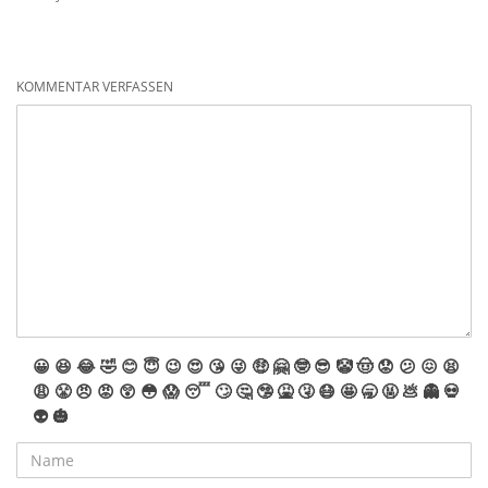
KOMMENTAR VERFASSEN
😀
😆
😂
🤣
😊
😇
😉
😍
😘
😜
🤑
🤗
🤓
😎
🤡
🤠
😟
😕
😖
😫
😩
😤
😠
😡
😲
😳
😱
😴
🙄
🤔
🤥
🤮
🤧
😷
🤩
🥱
🤬
💩
👻
💀
👽
🎃