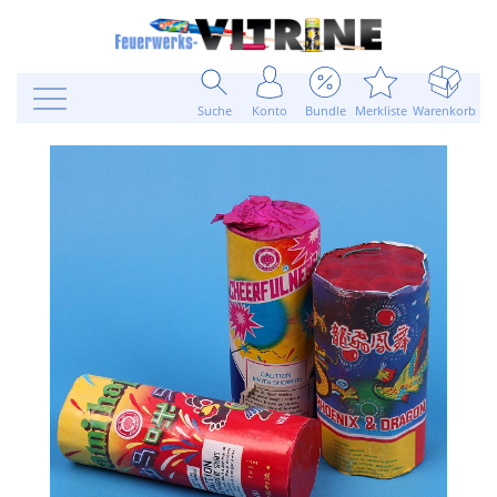
Suche
Konto
Bundle
Merkliste
Warenkorb