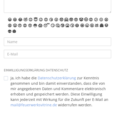
😀
😆
😂
🤣
😊
😇
😉
😍
😘
😜
🤑
🤗
🤓
😎
🤡
🤠
😟
😕
😖
😫
😩
😤
😠
😡
😲
😳
😱
😴
🙄
🤔
🤥
🤮
🤧
😷
🤩
🥱
🤬
💩
👻
💀
👽
🎃
EINWILLIGUNGSERKLÄRUNG DATENSCHUTZ
Ja, ich habe die
Datenschutzerklärung
zur Kenntnis
genommen und bin damit einverstanden, dass die von
mir angegebenen Daten und Kommentare elektronisch
erhoben und gespeichert werden. Diese Einwilligung
kann jederzeit mit Wirkung für die Zukunft per E-Mail an
mail@feuerwerksvitrine.de
widerrufen werden.