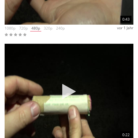
0:43
vor 1 Jahr
1080p
720p
480p
320p
240p
0:22