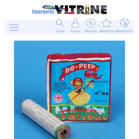
Suche
Konto
Bundle
Merkliste
Warenkorb