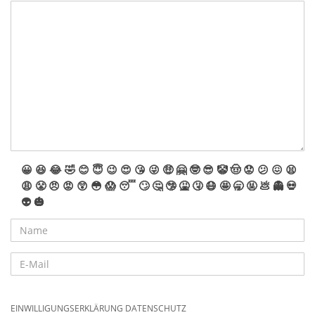
😀
😆
😂
🤣
😊
😇
😉
😍
😘
😜
🤑
🤗
🤓
😎
🤡
🤠
😟
😕
😖
😫
😩
😤
😠
😡
😲
😳
😱
😴
🙄
🤔
🤥
🤮
🤧
😷
🤩
🥱
🤬
💩
👻
💀
👽
🎃
EINWILLIGUNGSERKLÄRUNG DATENSCHUTZ