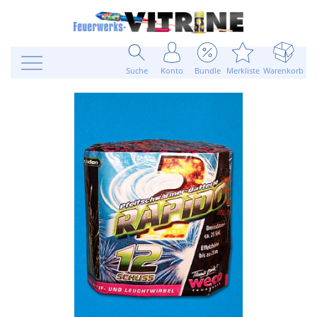
Suche
Konto
Bundle
Merkliste
Warenkorb