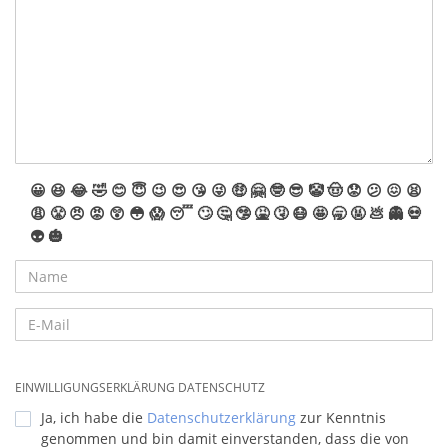
😀
😆
😂
🤣
😊
😇
😉
😍
😘
😜
🤑
🤗
🤓
😎
🤡
🤠
😟
😕
😖
😫
😩
😤
😠
😡
😲
😳
😱
😴
🙄
🤔
🤥
🤮
🤧
😷
🤩
🥱
🤬
💩
👻
💀
👽
🎃
EINWILLIGUNGSERKLÄRUNG DATENSCHUTZ
Ja, ich habe die
Datenschutzerklärung
zur Kenntnis
genommen und bin damit einverstanden, dass die von