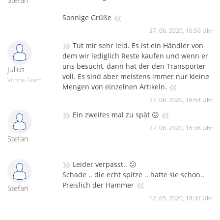
Stefan
«
Sonnige Grüße
27. 06. 2020, 16:59 Uhr
»
Tut mir sehr leid. Es ist ein Händler von
dem wir lediglich Reste kaufen und wenn er
uns besucht, dann hat der den Transporter
Julius
voll. Es sind aber meistens immer nur kleine
Vitrine-Team
«
Mengen von einzelnen Artikeln.
27. 06. 2020, 16:54 Uhr
»
«
Ein zweites mal zu spät 😖
27. 06. 2020, 16:38 Uhr
Stefan
»
Leider verpasst.. 😕
Schade .. die echt spitze .. hatte sie schon..
«
Preislich der Hammer
Stefan
12. 05. 2020, 18:37 Uhr