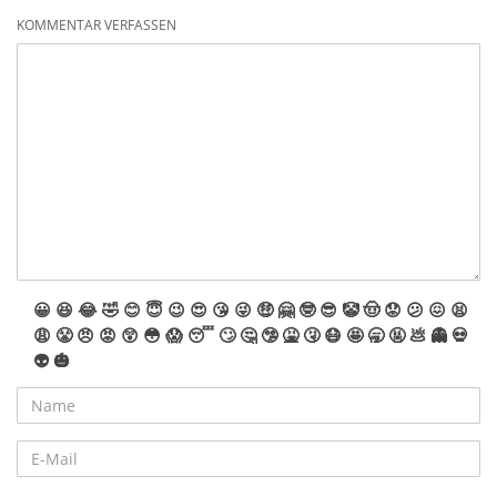
KOMMENTAR VERFASSEN
😀
😆
😂
🤣
😊
😇
😉
😍
😘
😜
🤑
🤗
🤓
😎
🤡
🤠
😟
😕
😖
😫
😩
😤
😠
😡
😲
😳
😱
😴
🙄
🤔
🤥
🤮
🤧
😷
🤩
🥱
🤬
💩
👻
💀
👽
🎃