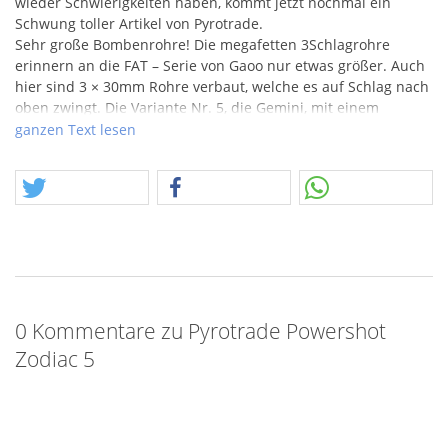
wieder Schwierigkeiten haben, kommt jetzt nochmal ein
Schwung toller Artikel von Pyrotrade.
Sehr große Bombenrohre! Die megafetten 3Schlagrohre
erinnern an die
FAT
– Serie von Gaoo nur etwas größer. Auch
hier sind 3 × 30mm Rohre verbaut, welche es auf Schlag nach
oben zwingt. Die Variante Nr. 5, die Gemini, mit einem
Mörderabschuss zu Crackling Feuertöpfen aus allen Rohren
ganzen Text lesen
und zu gigantischen Color-Dahlien.
0 Kommentare zu Pyrotrade Powershot
Zodiac 5