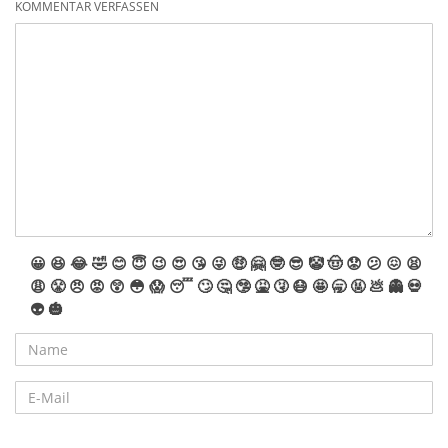
KOMMENTAR VERFASSEN
😀
😆
😂
🤣
😊
😇
😉
😍
😘
😜
🤑
🤗
🤓
😎
🤡
🤠
😟
😕
😖
😫
😩
😤
😠
😡
😲
😳
😱
😴
🙄
🤔
🤥
🤮
🤧
😷
🤩
🥱
🤬
💩
👻
💀
👽
🎃