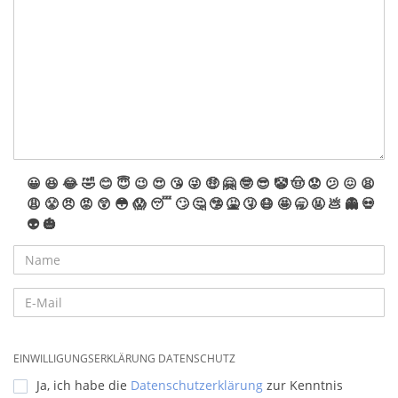
😀
😆
😂
🤣
😊
😇
😉
😍
😘
😜
🤑
🤗
🤓
😎
🤡
🤠
😟
😕
😖
😫
😩
😤
😠
😡
😲
😳
😱
😴
🙄
🤔
🤥
🤮
🤧
😷
🤩
🥱
🤬
💩
👻
💀
👽
🎃
EINWILLIGUNGSERKLÄRUNG DATENSCHUTZ
Ja, ich habe die
Datenschutzerklärung
zur Kenntnis