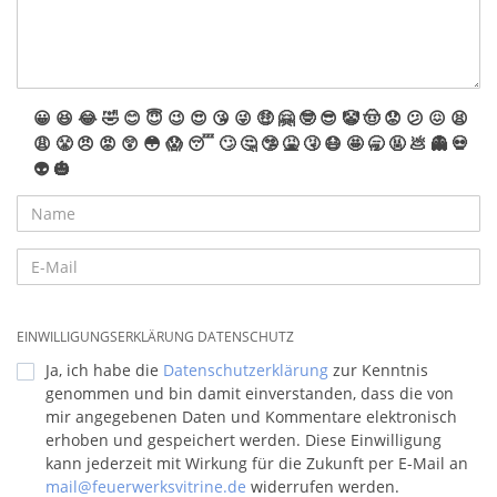
😀
😆
😂
🤣
😊
😇
😉
😍
😘
😜
🤑
🤗
🤓
😎
🤡
🤠
😟
😕
😖
😫
😩
😤
😠
😡
😲
😳
😱
😴
🙄
🤔
🤥
🤮
🤧
😷
🤩
🥱
🤬
💩
👻
💀
👽
🎃
EINWILLIGUNGSERKLÄRUNG DATENSCHUTZ
Ja, ich habe die
Datenschutzerklärung
zur Kenntnis
genommen und bin damit einverstanden, dass die von
mir angegebenen Daten und Kommentare elektronisch
erhoben und gespeichert werden. Diese Einwilligung
kann jederzeit mit Wirkung für die Zukunft per E-Mail an
mail@feuerwerksvitrine.de
widerrufen werden.