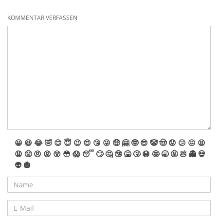
KOMMENTAR VERFASSEN
😀
😆
😂
🤣
😊
😇
😉
😍
😘
😜
🤑
🤗
🤓
😎
🤡
🤠
😟
😕
😖
😫
😩
😤
😠
😡
😲
😳
😱
😴
🙄
🤔
🤥
🤮
🤧
😷
🤩
🥱
🤬
💩
👻
💀
👽
🎃