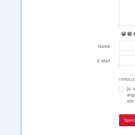
😀
😆
Name
E-Mail
EINWILL
Ja, 
ang
mit
Spei