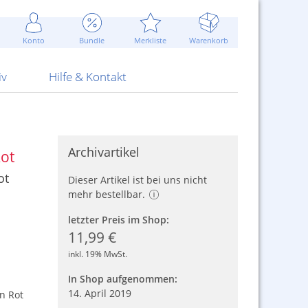
Werbung
 Jahr
are Artikel
Best of Sommeraktionen!
Widerrufsbelehrung
rk
Carl
 Bengalhölzer
fen
bende
Sommerpreise u.v.m.
AGB
otechnik
Konto
Bundle
Merkliste
Warenkorb
nd Attrappen
nehmigung
ste
Blitzschnell...
Kontaktformular
RS Pirotecnia
 und Pistolen
erwerk
& -gebiete
Über uns
werk
Alpha
iv
Hilfe & Kontakt
Archivartikel
Rot
ot
Dieser Artikel ist bei uns nicht
mehr bestellbar.
letzter Preis im Shop:
11,99 €
inkl. 19% MwSt.
In Shop aufgenommen:
14. April 2019
n Rot