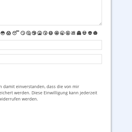
😳
😱
😴
🙄
🤔
🤥
🤮
🤧
😷
🤩
🥱
🤬
💩
👻
💀
👽
🎃
damit einverstanden, dass die von mir
hert werden. Diese Einwilligung kann jederzeit
iderrufen werden.