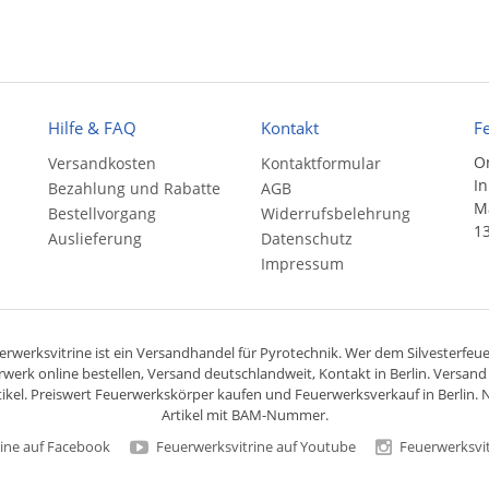
Hilfe & FAQ
Kontakt
F
On
Versandkosten
Kontaktformular
In
Bezahlung und Rabatte
AGB
Ma
Bestellvorgang
Widerrufsbelehrung
13
Auslieferung
Datenschutz
Impressum
rwerksvitrine ist ein
Versandhandel
für
Pyrotechnik
. Wer dem Silvesterfeuer
rwerk online bestellen,
Versand deutschlandweit
, Kontakt in Berlin. Versan
ikel. Preiswert
Feuerwerkskörper
kaufen und Feuerwerksverkauf in Berlin. N
Artikel mit BAM-Nummer.
ine auf Facebook
Feuerwerksvitrine auf Youtube
Feuerwerksvit