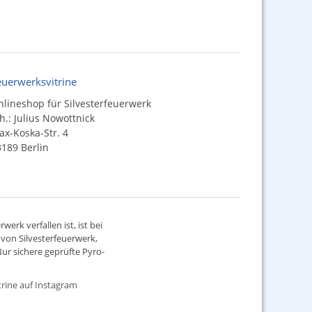
euerwerksvitrine
lineshop für Silvesterfeuerwerk
h.: Julius Nowottnick
x-Koska-Str. 4
189 Berlin
werk verfallen ist, ist bei
d von
Silvesterfeuerwerk
,
ur sichere geprüfte Pyro-
rine auf Instagram