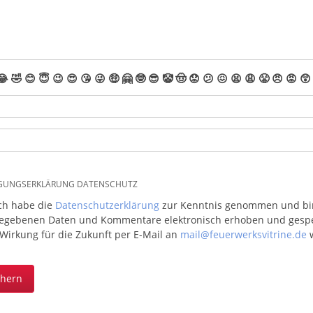
😂
🤣
😊
😇
😉
😍
😘
😜
🤑
🤗
🤓
😎
🤡
🤠
😟
😕
😖
😫
😩
😤
😠
😡
😲
IGUNGSERKLÄRUNG DATENSCHUTZ
ich habe die
Datenschutzerklärung
zur Kenntnis genommen und bin 
egebenen Daten und Kommentare elektronisch erhoben und gespeic
 Wirkung für die Zukunft per E-Mail an
mail@feuerwerksvitrine.de
w
chern