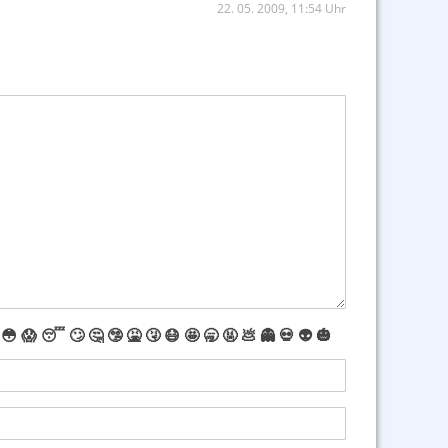
22. 05. 2009, 11:54 Uhr
😳
😱
😴
🙄
🤔
🤥
🤮
🤧
😷
🤩
🥱
🤬
💩
👻
💀
👽
🎃