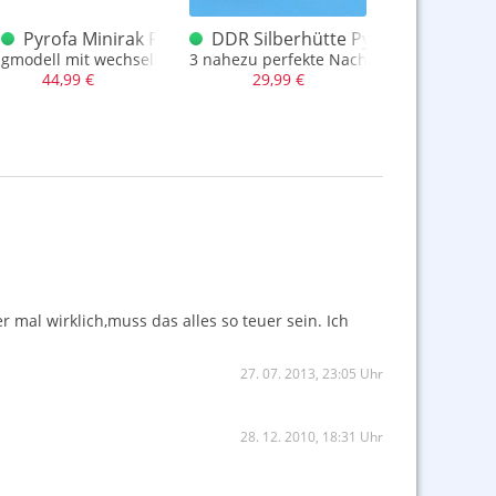
dmodell
Pyrofa Minirak Flugmodell T1
DDR Silberhütte Pyrofa Knallersc
DDR Räuc
ck
ugmodell mit wechselbarem Raketentreiber
3 nahezu perfekte Nachbildungen alter 
seltene Räuc
44,99 €
29,99 €
14,9
r mal wirklich,muss das alles so teuer sein. Ich
27. 07. 2013, 23:05 Uhr
28. 12. 2010, 18:31 Uhr