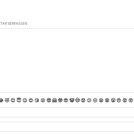
AR VERFASSEN
😂
🤣
😊
😇
😉
😍
😘
😜
🤑
🤗
🤓
😎
🤡
🤠
😟
😕
😖
😫
😩
😤
😠
😡
😲