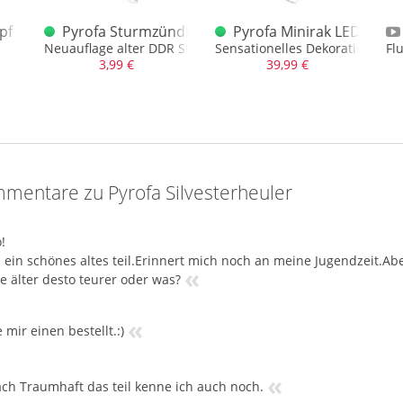
DR
opf Wechsel
Pyrofa Sturmzündhölzer 3er
Pyrofa Minirak LED Stan
Neuauflage alter DDR Sturmhölzer mit Pyrofa Design
Sensationelles Dekorationsstü
Fl
3,99 €
39,99 €
mentare zu Pyrofa Silvesterheuler
!
h ein schönes altes teil.Erinnert mich noch an meine Jugendzeit.Abe
«
e älter desto teurer oder was?
«
 mir einen bestellt.:)
«
ach Traumhaft das teil kenne ich auch noch.