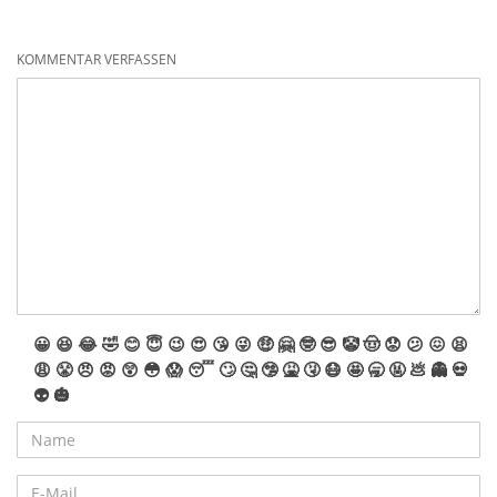
KOMMENTAR VERFASSEN
😀
😆
😂
🤣
😊
😇
😉
😍
😘
😜
🤑
🤗
🤓
😎
🤡
🤠
😟
😕
😖
😫
😩
😤
😠
😡
😲
😳
😱
😴
🙄
🤔
🤥
🤮
🤧
😷
🤩
🥱
🤬
💩
👻
💀
👽
🎃