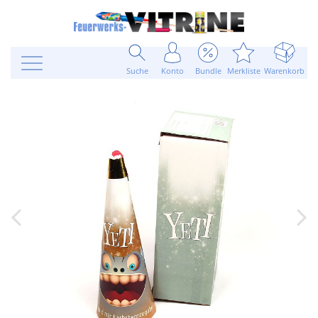
Suche
Konto
Bundle
Merkliste
Warenkorb