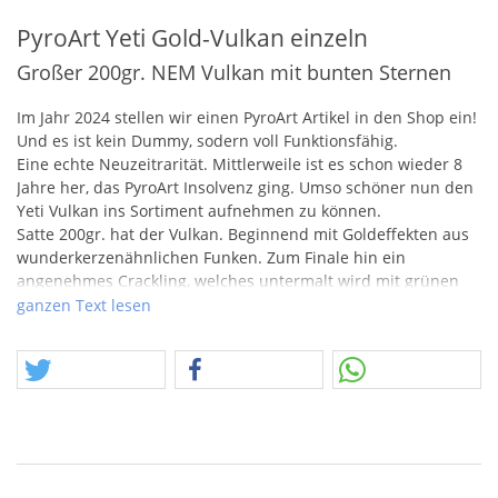
PyroArt Yeti Gold-Vulkan einzeln
Großer 200gr. NEM Vulkan mit bunten Sternen
Im Jahr 2024 stellen wir einen PyroArt Artikel in den Shop ein!
Und es ist kein Dummy, sodern voll Funktionsfähig.
Eine echte Neuzeitrarität. Mittlerweile ist es schon wieder 8
Jahre her, das PyroArt Insolvenz ging. Umso schöner nun den
Yeti Vulkan ins Sortiment aufnehmen zu können.
Satte 200gr. hat der Vulkan. Beginnend mit Goldeffekten aus
wunderkerzenähnlichen Funken. Zum Finale hin ein
angenehmes Crackling, welches untermalt wird mit grünen
und roten Sternen.
ganzen Text lesen
Sommeraktionsnachschlag 2024!
Der Sommeraktionsnachschlag ist jedes Jahr eine besondere
Herausforderung! Es braucht Glücksumstände oder andere
Zufälle, die einen Nachschlag überhaupt möglich machen.
Sommeraktion im Allgemeinen heißt, dass wir alles
raushauen und ins Rennen schicken, was zum jeweiligen
Zeitpunkt möglich ist. Dabei ist das immer eine große