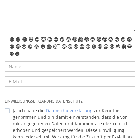
😀
😆
😂
🤣
😊
😇
😉
😍
😘
😜
🤑
🤗
🤓
😎
🤡
🤠
😟
😕
😖
😫
😩
😤
😠
😡
😲
😳
😱
😴
🙄
🤔
🤥
🤮
🤧
😷
🤩
🥱
🤬
💩
👻
💀
👽
🎃
EINWILLIGUNGSERKLÄRUNG DATENSCHUTZ
Ja, ich habe die
Datenschutzerklärung
zur Kenntnis
genommen und bin damit einverstanden, dass die von
mir angegebenen Daten und Kommentare elektronisch
erhoben und gespeichert werden. Diese Einwilligung
kann jederzeit mit Wirkung für die Zukunft per E-Mail an