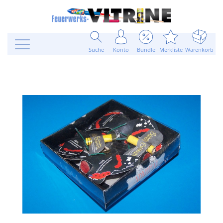
Suche
Konto
Bundle
Merkliste
Warenkorb