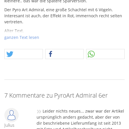
kleinere.. das war die spätere Sparversion.
Der Pyro Art Admiral, eine große Schachtel mit 6 Vögeln.
Interesant ist auch, der Effekt in Rot, immernoch recht selten
vertreten.
Alter Text.
Eine mittelgroße Schachtel mit 6 aufsteigenden Vögeln.
ganzen Text lesen
Für viele Kunden ein unverzichtbarer Traditionsartikel zu
Silvester, der auch beim Neujahrsspaziergangs-Zündeln
keinen Nachbarn erbost. ;-)
7 Kommentare zu PyroArt Admiral 6er
»
Leider nichts neues... zwar war der Artikel
ursprünglich anders gedacht, aber der von
dir beschriebene Lieferumfang ist seit 2013
Julius