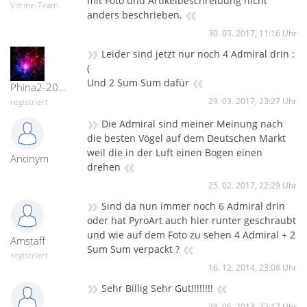
mit Foto und Artikelbeschreibung nicht
Vitrine-Team
«
anders beschrieben.
30. 03. 2017, 11:16 Uhr
»
Leider sind jetzt nur noch 4 Admiral drin :
(
«
Und 2 Sum Sum dafür
Phina2-20420
29. 03. 2017, 23:27 Uhr
registriert
»
Die Admiral sind meiner Meinung nach
die besten Vögel auf dem Deutschen Markt
weil die in der Luft einen Bogen einen
Anonym
«
drehen
25. 02. 2017, 22:29 Uhr
»
Sind da nun immer noch 6 Admiral drin
oder hat PyroArt auch hier runter geschraubt
und wie auf dem Foto zu sehen 4 Admiral + 2
Amstaff
«
Sum Sum verpackt ?
registriert
16. 12. 2014, 23:08 Uhr
»
«
Sehr Billig Sehr Gut!!!!!!!!
24. 06. 2013, 22:17 Uhr