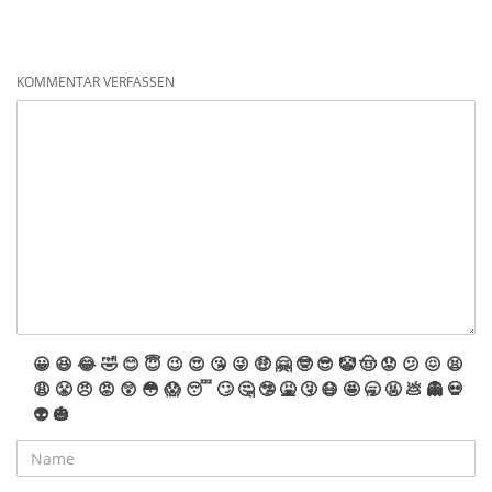
KOMMENTAR VERFASSEN
😀
😆
😂
🤣
😊
😇
😉
😍
😘
😜
🤑
🤗
🤓
😎
🤡
🤠
😟
😕
😖
😫
😩
😤
😠
😡
😲
😳
😱
😴
🙄
🤔
🤥
🤮
🤧
😷
🤩
🥱
🤬
💩
👻
💀
👽
🎃