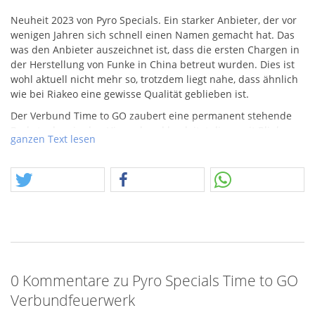
Neuheit 2023 von Pyro Specials. Ein starker Anbieter, der vor
wenigen Jahren sich schnell einen Namen gemacht hat. Das
was den Anbieter auszeichnet ist, dass die ersten Chargen in
der Herstellung von Funke in China betreut wurden. Dies ist
wohl aktuell nicht mehr so, trotzdem liegt nahe, dass ähnlich
wie bei Riakeo eine gewisse Qualität geblieben ist.
Der Verbund Time to GO zaubert eine permanent stehende
Brokatpalme in den Himmel und begleitet diese mit Blinkern
ganzen Text lesen
und anderen Effekten. Diese Palme wechselt zu Kohlegold
und ballert in einer Tour. Titangold mit roten Sterne, auch
erste Sahne. Das folgende Gold mit blauen Sternen steht den
Vorgängerbilder in nichts nach! Das Finale sind dann
salvenartige Bündel aus Gold, Titan und Blinkern bis hin zu
fetzigen Poppingblumen als Verwandlung.
Zusammen haben wir hier 120 Schuss, 2000gr.
NEM
und alles
in Kaliber 25mm.
0 Kommentare zu Pyro Specials Time to GO
Verbundfeuerwerk