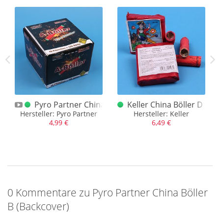
Feuerwerkskörper fällt.
uper Böller II letzte Ausf.
Pyro Partner China Böller A Päckchen 1. Ausf.
Keller China Böller D sc
Hersteller: Pyro Partner
Hersteller: Keller
4,99 €
6,49 €
0 Kommentare zu Pyro Partner China Böller
B (Backcover)