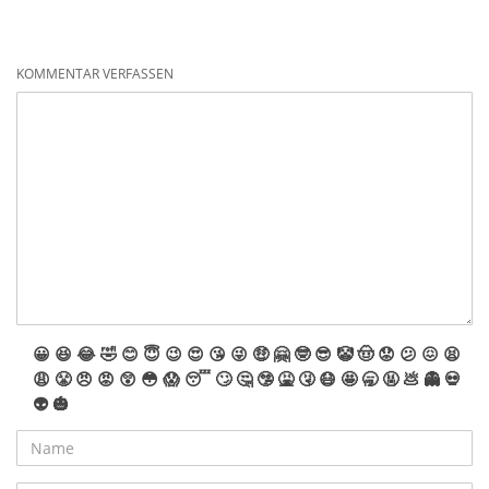
KOMMENTAR VERFASSEN
😀
😆
😂
🤣
😊
😇
😉
😍
😘
😜
🤑
🤗
🤓
😎
🤡
🤠
😟
😕
😖
😫
😩
😤
😠
😡
😲
😳
😱
😴
🙄
🤔
🤥
🤮
🤧
😷
🤩
🥱
🤬
💩
👻
💀
👽
🎃