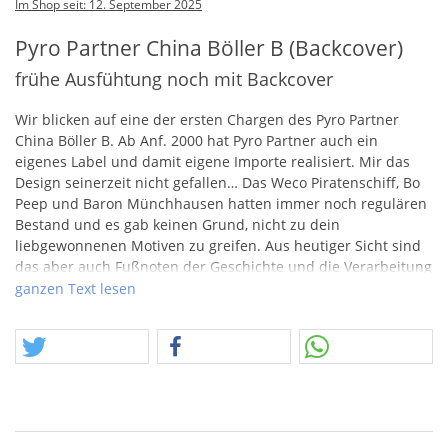
Im Shop seit: 12. September 2025
Pyro Partner China Böller B (Backcover)
frühe Ausfühtung noch mit Backcover
Wir blicken auf eine der ersten Chargen des Pyro Partner
China Böller B. Ab Anf. 2000 hat Pyro Partner auch ein
eigenes Label und damit eigene Importe realisiert. Mir das
Design seinerzeit nicht gefallen… Das Weco Piratenschiff, Bo
Peep und Baron Münchhausen hatten immer noch regulären
Bestand und es gab keinen Grund, nicht zu dein
liebgewonnenen Motiven zu greifen. Aus heutiger Sicht sind
das aber auch Fußnoten der Geschichte und die Verarbeitung
entsprach mind. dem Stand Ende der 90er Anf. 2000.
ganzen Text lesen
Meine lieben Freunde des täglichen Vorbeischauens.. Die
zweite Jahreshälfte nimmt im fortgeschrittenen September
immer mehr Fahrt auf. Wir wollen versuchen die Taktzahl zu
erhöhen, Artikel gibt es genug. Mal schauen, wie lange wir
das schaffen :)
Bitte beachtet, dass dieses Angebot in die Rubrik