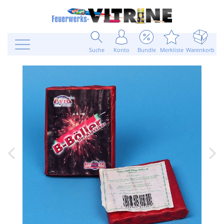
Suche
Konto
Bundle
Merkliste
Warenkorb