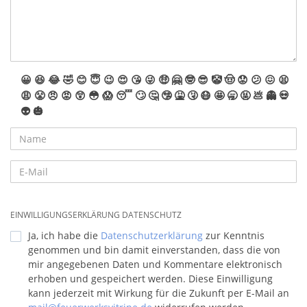
😀
😆
😂
🤣
😊
😇
😉
😍
😘
😜
🤑
🤗
🤓
😎
🤡
🤠
😟
😕
😖
😫
😩
😤
😠
😡
😲
😳
😱
😴
🙄
🤔
🤥
🤮
🤧
😷
🤩
🥱
🤬
💩
👻
💀
👽
🎃
EINWILLIGUNGSERKLÄRUNG DATENSCHUTZ
Ja, ich habe die
Datenschutzerklärung
zur Kenntnis
genommen und bin damit einverstanden, dass die von
mir angegebenen Daten und Kommentare elektronisch
erhoben und gespeichert werden. Diese Einwilligung
kann jederzeit mit Wirkung für die Zukunft per E-Mail an