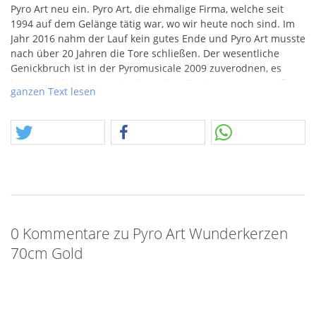
Pyro Art neu ein. Pyro Art, die ehmalige Firma, welche seit
1994 auf dem Gelänge tätig war, wo wir heute noch sind. Im
Jahr 2016 nahm der Lauf kein gutes Ende und Pyro Art musste
nach über 20 Jahren die Tore schließen. Der wesentliche
Genickbruch ist in der Pyromusicale 2009 zuverodnen, es
kamen schlicht zu wenige Besucher. Es ging nur ums größte
ganzen Text lesen
Musikfeuerwerk der Welt, um große Hanabi-Bomben, wie sie
1987 zur 750 Jahrfeier Berlins nicht mehr geschossen
wurden. Große Musik und viel Drumrum waren am Ende eine
zugroße Investition. Heute erinnere ich mich gerne nochmal
an diese tolle Firma, welche dennoch Pyrogeschichte schrieb.
Die Wunderkerzen sind nur ein kleiner Blick ins unfassbar
tiefe wie breite Sortiment unserer ehemaligen Kollegen,
Freunden und Unterstützer, als wir noch ganz klein waren.
Der Preis ist kein Raritätenpreis, aber lange Wunderkerzen
0 Kommentare zu Pyro Art Wunderkerzen
erfordern auch immer einen großen Raketenkarton, diese
70cm Gold
wachsen leider nicht an Bäumen, deshalb geht die
Anschaffung hierfür auch etwas in den Preis.