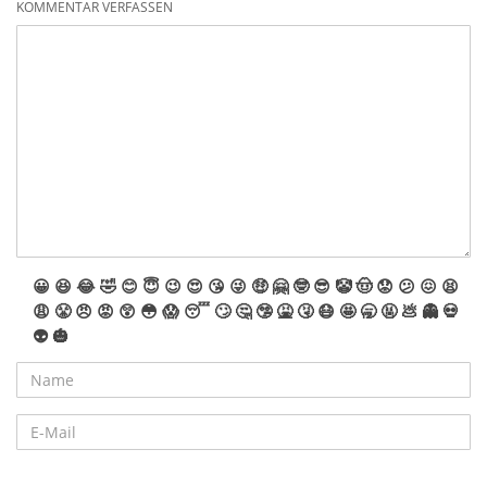
KOMMENTAR VERFASSEN
😀
😆
😂
🤣
😊
😇
😉
😍
😘
😜
🤑
🤗
🤓
😎
🤡
🤠
😟
😕
😖
😫
😩
😤
😠
😡
😲
😳
😱
😴
🙄
🤔
🤥
🤮
🤧
😷
🤩
🥱
🤬
💩
👻
💀
👽
🎃