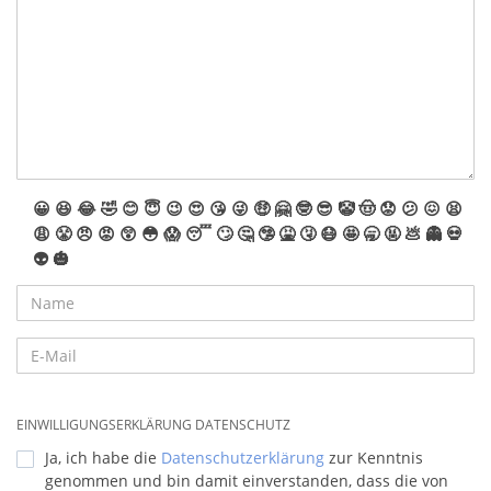
😀
😆
😂
🤣
😊
😇
😉
😍
😘
😜
🤑
🤗
🤓
😎
🤡
🤠
😟
😕
😖
😫
😩
😤
😠
😡
😲
😳
😱
😴
🙄
🤔
🤥
🤮
🤧
😷
🤩
🥱
🤬
💩
👻
💀
👽
🎃
EINWILLIGUNGSERKLÄRUNG DATENSCHUTZ
Ja, ich habe die
Datenschutzerklärung
zur Kenntnis
genommen und bin damit einverstanden, dass die von