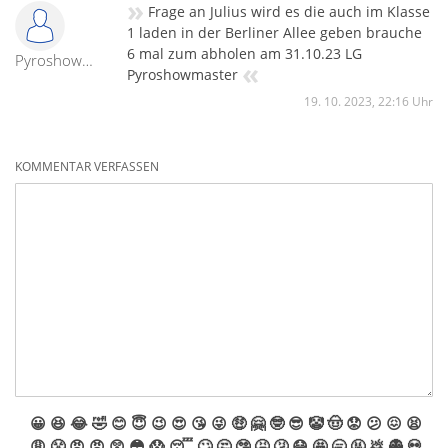
»
Frage an Julius wird es die auch im Klasse
1 laden in der Berliner Allee geben brauche
6 mal zum abholen am 31.10.23 LG
Pyroshowmaster
«
Pyroshowmaster
19. 10. 2023, 22:16 Uhr
KOMMENTAR VERFASSEN
😀
😆
😂
🤣
😊
😇
😉
😍
😘
😜
🤑
🤗
🤓
😎
🤡
🤠
😟
😕
😖
😫
😩
😤
😠
😡
😲
😳
😱
😴
🙄
🤔
🤥
🤮
🤧
😷
🤩
🥱
🤬
💩
👻
💀