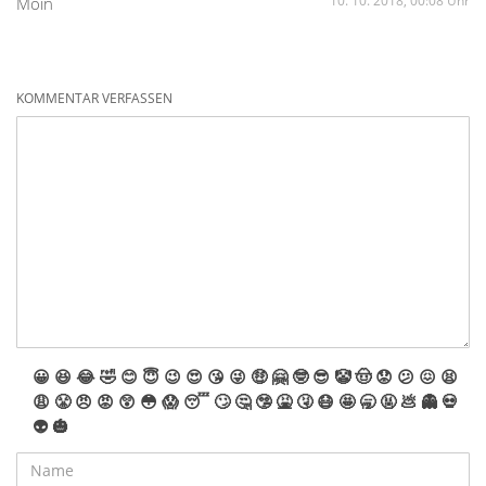
10. 10. 2018, 00:08 Uhr
Moin
KOMMENTAR VERFASSEN
😀
😆
😂
🤣
😊
😇
😉
😍
😘
😜
🤑
🤗
🤓
😎
🤡
🤠
😟
😕
😖
😫
😩
😤
😠
😡
😲
😳
😱
😴
🙄
🤔
🤥
🤮
🤧
😷
🤩
🥱
🤬
💩
👻
💀
👽
🎃