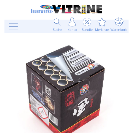
Suche
Konto
Bundle
Merkliste
Warenkorb