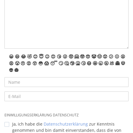
😀
😆
😂
🤣
😊
😇
😉
😍
😘
😜
🤑
🤗
🤓
😎
🤡
🤠
😟
😕
😖
😫
😩
😤
😠
😡
😲
😳
😱
😴
🙄
🤔
🤥
🤮
🤧
😷
🤩
🥱
🤬
💩
👻
💀
👽
🎃
EINWILLIGUNGSERKLÄRUNG DATENSCHUTZ
Ja, ich habe die
Datenschutzerklärung
zur Kenntnis
genommen und bin damit einverstanden, dass die von