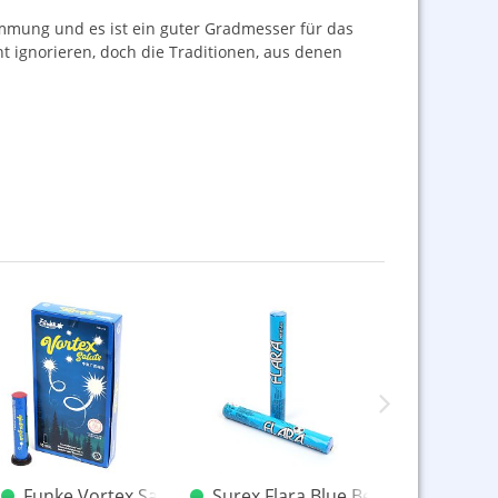
mmung und es ist ein guter Gradmesser für das
t ignorieren, doch die Traditionen, aus denen
Bombenrohre einzeln
Funke Vortex Saluts Bombenrohre NEU 2025
Surex Flara Blue Bengalfackel T1
Cafferat