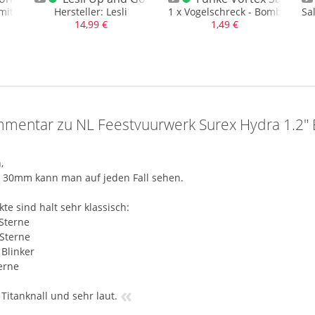
mit erstklassigen Kal. 30mm Rohren
Hersteller: Lesli
1 x Vogelschreck - Bombenrohr
Sa
14,99 €
1,49 €
mentar zu NL Feestvuurwerk Surex Hydra 1.2
,
e 30mm kann man auf jeden Fall sehen.
kte sind halt sehr klassisch:
 Sterne
 Sterne
 Blinker
terne
«
 Titanknall und sehr laut.