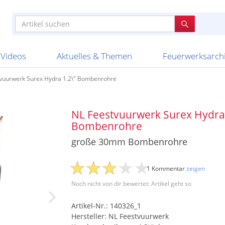
e
n anderen
e
tellen
Anzündhilfen
Bombenrohre
Ladenverkauf 2023
Auftragsbestätigung
Poster und 
Feuerwerk im
Nicht lieferb
Broekhoff
BVBA Belgien
BVD
Cafferata Vuurwe
ourismus
Feuerwerk T1
Batterien
20 Jahre Feuerwerksvitrine
Altersnachweis
Streich- und
Sammlertref
Gewerbetrei
BKV Vuurwerk
Blackboxx
Bo Peep
Bothmer Pyr
mpressionen
Schallerzeuger P1
Knallkörper
Ladenverkauf 2024
Bestellschluss
Schachteln u
Ausnahmege
Versanddien
Fireworks
Apel Feuerwerk
Argento Feuerwerk
A
t
lichkeiten
Jugendfeuerwerk
Raketen
Ladenverkauf 2025
Bestellablauf
Scherzartikel
Hochzeitsfeu
Lieferzeiten 
Adam\'s Fireworks
Alba Feuerwerk
Albert Feue
Videos
Aktuelles & Themen
Feuerwerksarch
vuurwerk Surex Hydra 1.2\" Bombenrohre
NL Feestvuurwerk Surex Hydra
Bombenrohre
große 30mm Bombenrohre
1 Kommentar
zeigen
Noch nicht von dir bewertet: Artikel geht so
Artikel-Nr.: 140326_1
Hersteller: NL Feestvuurwerk