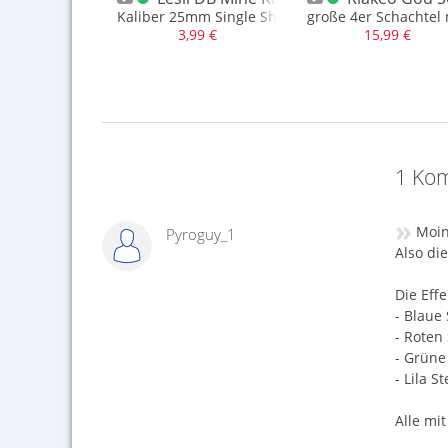
euerwerk
Kaliber 25mm Single Shot
große 4er Schachtel 
,99 €
3,99 €
15,99 €
,00 €
1 Kom
»
Moin
Pyroguy_1
Also di
Die Effe
- Blaue
- Roten
- Grüne
- Lila S
Alle mit