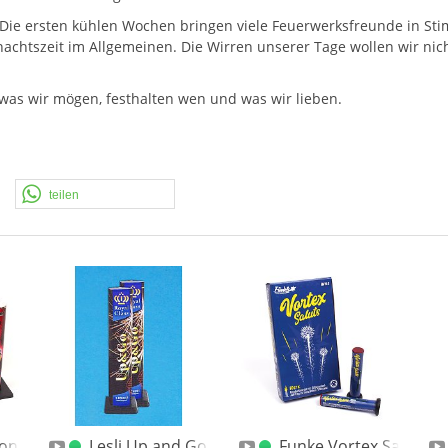
 Die ersten kühlen Wochen bringen viele Feuerwerksfreunde in Sti
achtszeit im Allgemeinen. Die Wirren unserer Tage wollen wir nich
n was wir mögen, festhalten wen und was wir lieben.
teilen
Song Bombenrohre XXL Kal. 30mm 4er
Lesli Up and Go / Skywalk 2-er Bombenrohre
Funke Vortex Saluts 