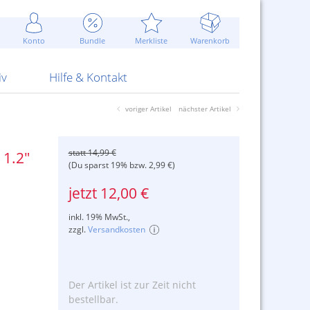
Werbung
 Jahr
are Artikel
Best of Sommeraktionen!
Widerrufsbelehrung
rk
Carl
 Bengalhölzer
fen
bende
Sommerpreise u.v.m.
AGB
otechnik
Konto
Bundle
Merkliste
Warenkorb
nd Attrappen
nehmigung
ste
Blitzschnell...
Kontaktformular
RS Pirotecnia
 und Pistolen
erwerk
& -gebiete
Über uns
werk
Alpha
iv
Hilfe & Kontakt
voriger Artikel
nächster Artikel
statt 14,99 €
 1.2"
(Du sparst 19% bzw. 2,99 €)
jetzt 12,00 €
inkl. 19% MwSt.,
zzgl.
Versandkosten
Der Artikel ist zur Zeit nicht
bestellbar.