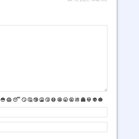
😳
😱
😴
🙄
🤔
🤥
🤮
🤧
😷
🤩
🥱
🤬
💩
👻
💀
👽
🎃