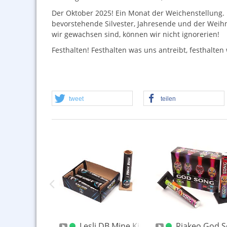
Der Oktober 2025! Ein Monat der Weichenstellung.
bevorstehende Silvester, Jahresende und der Weihn
wir gewachsen sind, können wir nicht ignorerien!
Festhalten! Festhalten was uns antreibt, festhalte
tweet
teilen
t 3 große Feuervögel alt
Lesli DB Mine Kingz Bombenrohre 4er
Riakeo God 