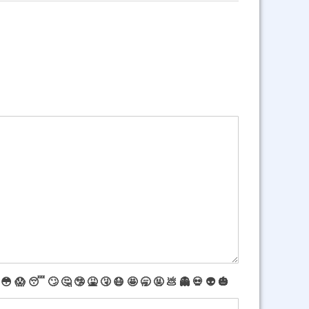
😳
😱
😴
🙄
🤔
🤥
🤮
🤧
😷
🤩
🥱
🤬
💩
👻
💀
👽
🎃