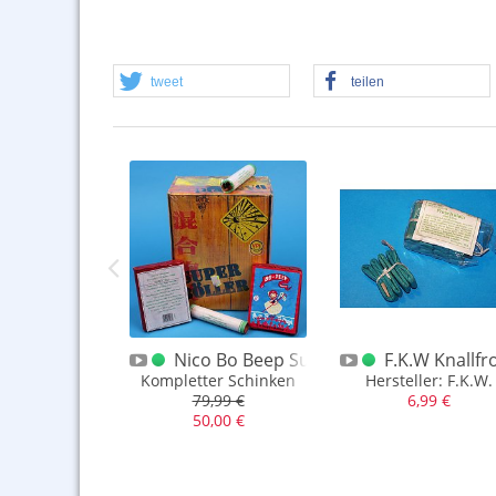
tweet
teilen
II letzte Ausf.
Knallfrosch D 5-er grüne Lunte
Nico Bo Beep Super Böller l Schinken h
F.K.W Knallfr
 Frösche
Kompletter Schinken
Hersteller: F.K.W.
,50 €
79,99 €
6,99 €
50,00 €