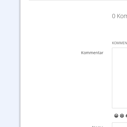
0 Kom
KOMMENT
Kommentar
😀
😆