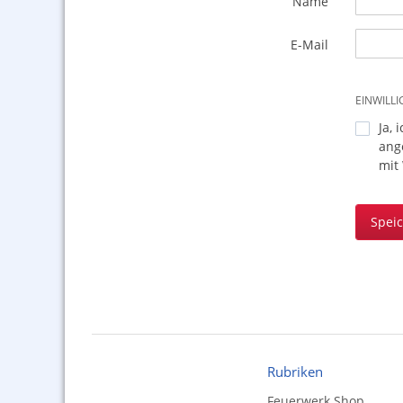
Name
E-Mail
EINWILL
Ja, 
ang
mit
Spei
Rubriken
Feuerwerk Shop