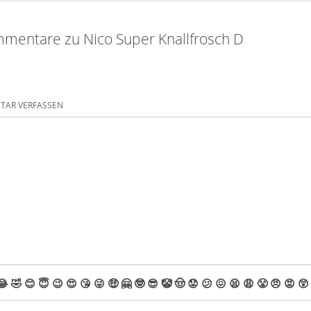
mentare zu Nico Super Knallfrosch D
AR VERFASSEN
😂
🤣
😊
😇
😉
😍
😘
😜
🤑
🤗
🤓
😎
🤡
🤠
😟
😕
😖
😫
😩
😤
😠
😡
😲