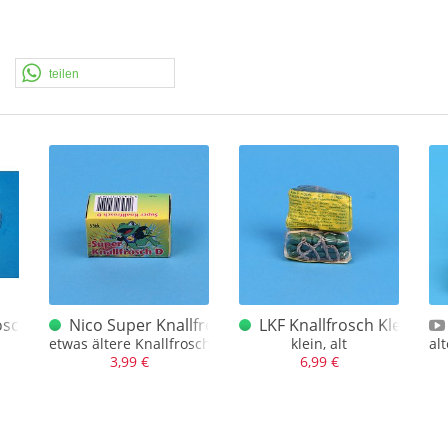
teilen
ellblaue
osch "klein"
Nico Super Knallfrosch D
LKF Knallfrosch Klein
etwas ältere Knallfrosche D, grüne Lunte
klein, alt
al
3,99 €
6,99 €