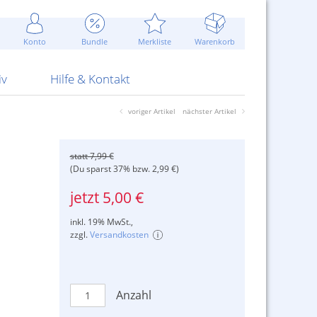
Werbung
 Jahr
are Artikel
Best of Sommeraktionen!
Widerrufsbelehrung
rk
Carl
 Bengalhölzer
fen
bende
Sommerpreise u.v.m.
AGB
otechnik
Konto
Bundle
Merkliste
Warenkorb
nd Attrappen
nehmigung
ste
Blitzschnell...
Kontaktformular
RS Pirotecnia
 und Pistolen
erwerk
& -gebiete
Über uns
werk
Alpha
iv
Hilfe & Kontakt
voriger Artikel
nächster Artikel
statt 7,99 €
(Du sparst 37% bzw. 2,99 €)
jetzt 5,00 €
inkl. 19% MwSt.,
zzgl.
Versandkosten
Anzahl