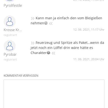
Pyrolifestile
»
Kann man ja einfach den vom Bleigießen
«
nehmen😜
Krosse Krabbe
12. 06. 2021, 11:17 Uhr
registriert
»
Feuerzeug und Spritze als Paket…wenn da
jetzt noch ein Löffel drin wäre hätte es
«
Charakter😂
Pyrobär
11. 06. 2021, 20:04 Uhr
registriert
KOMMENTAR VERFASSEN