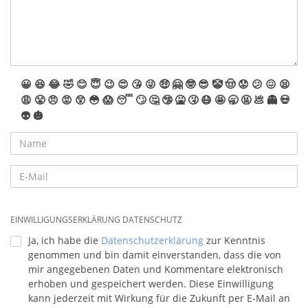
😀
😆
😂
🤣
😊
😇
😉
😍
😘
😜
🤑
🤗
🤓
😎
🤡
🤠
😟
😕
😖
😫
😩
😤
😠
😡
😲
😳
😱
😴
🙄
🤔
🤥
🤮
🤧
😷
🤩
🥱
🤬
💩
👻
💀
👽
🎃
EINWILLIGUNGSERKLÄRUNG DATENSCHUTZ
Ja, ich habe die
Datenschutzerklärung
zur Kenntnis
genommen und bin damit einverstanden, dass die von
mir angegebenen Daten und Kommentare elektronisch
erhoben und gespeichert werden. Diese Einwilligung
kann jederzeit mit Wirkung für die Zukunft per E-Mail an