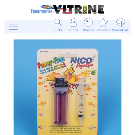
Suche
Konto
Bundle
Merkliste
Warenkorb