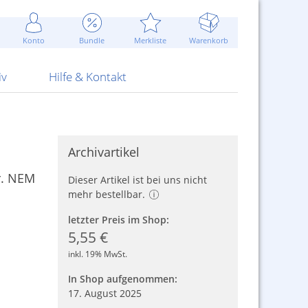
Werbung
 Jahr
are Artikel
Best of Sommeraktionen!
Widerrufsbelehrung
rk
Carl
 Bengalhölzer
fen
bende
Sommerpreise u.v.m.
AGB
otechnik
Konto
Bundle
Merkliste
Warenkorb
nd Attrappen
nehmigung
ste
Blitzschnell...
Kontaktformular
RS Pirotecnia
 und Pistolen
erwerk
& -gebiete
Über uns
werk
Alpha
iv
Hilfe & Kontakt
Archivartikel
r. NEM
Dieser Artikel ist bei uns nicht
mehr bestellbar.
letzter Preis im Shop:
5,55 €
inkl. 19% MwSt.
In Shop aufgenommen:
17. August 2025