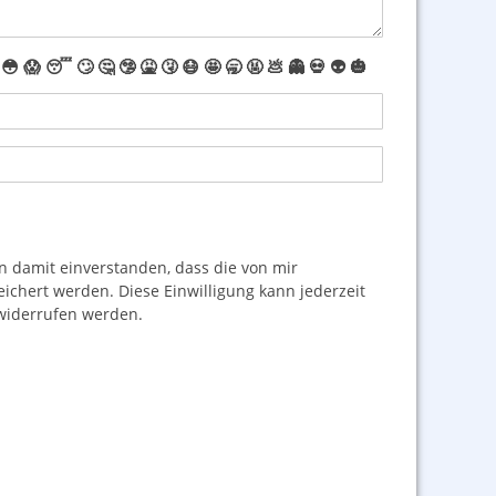
😳
😱
😴
🙄
🤔
🤥
🤮
🤧
😷
🤩
🥱
🤬
💩
👻
💀
👽
🎃
damit einverstanden, dass die von mir
hert werden. Diese Einwilligung kann jederzeit
iderrufen werden.