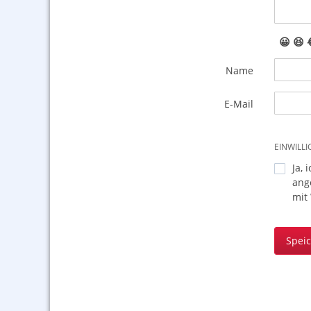
😀
😆
Name
E-Mail
EINWILL
Ja, 
ang
mit
Spei