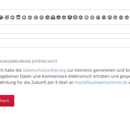
😂
🤣
😊
😇
😉
😍
😘
😜
🤑
🤗
🤓
😎
🤡
🤠
😟
😕
😖
😫
😩
😤
😠
😡
😲
IGUNGSERKLÄRUNG DATENSCHUTZ
ich habe die
Datenschutzerklärung
zur Kenntnis genommen und bin 
egebenen Daten und Kommentare elektronisch erhoben und gespeic
 Wirkung für die Zukunft per E-Mail an
mail@feuerwerksvitrine.de
w
chern