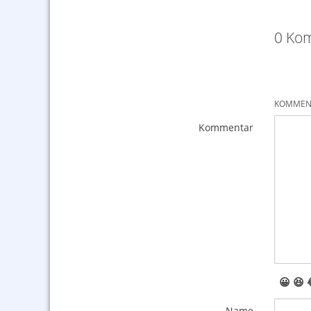
0 Kom
KOMMENT
Kommentar
😀
😆
Name