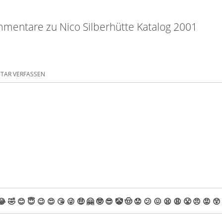
mentare zu Nico Silberhütte Katalog 2001
AR VERFASSEN
😂
🤣
😊
😇
😉
😍
😘
😜
🤑
🤗
🤓
😎
🤡
🤠
😟
😕
😖
😫
😩
😤
😠
😡
😲