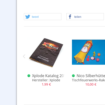
tweet
teilen
ilberhütte
ilberhütte Knallbonbons Schachtel Franz. Blatt
Xplode Katalog 2017/2018
Nico Silberhütte
ilberhütte (Harz)
Hersteller: Xplode
Tischfeuerwerks-Rake
,99 €
1,99 €
10,00 €