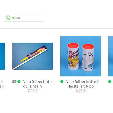
teilen
 Silvesterschuss
Nico Silberhütte Donnerhall Dt. 1 Stück
Nico Silberhütte Spaß B
te, dt.
dt., einzeln
Hersteller: Nico
7,99 €
6,99 €