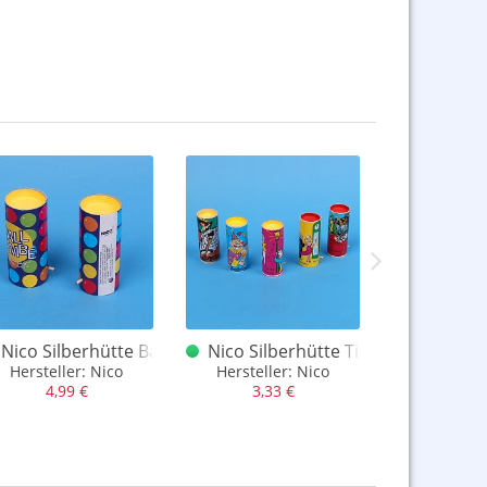
ombe dt.
Nico Silberhütte Ball Bombe dt.
Nico Silberhütte Tischsortiment "F
Harzer K
Hersteller: Nico
Hersteller: Nico
Nico oder Sil
4,99 €
3,33 €
6,99