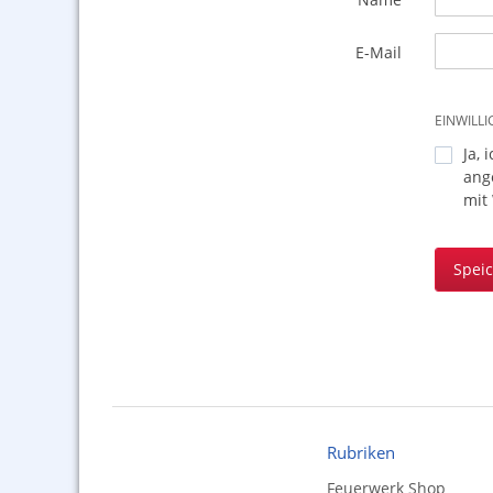
E-Mail
EINWILL
Ja, 
ang
mit
Spei
Rubriken
Feuerwerk Shop