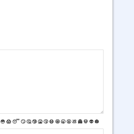
😳
😱
😴
🙄
🤔
🤥
🤮
🤧
😷
🤩
🥱
🤬
💩
👻
💀
👽
🎃