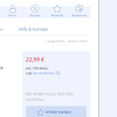
Werbung
 Jahr
are Artikel
Best of Sommeraktionen!
Widerrufsbelehrung
rk
Carl
 Bengalhölzer
fen
bende
Sommerpreise u.v.m.
AGB
otechnik
Konto
Bundle
Merkliste
Warenkorb
nd Attrappen
nehmigung
ste
Blitzschnell...
Kontaktformular
RS Pirotecnia
 und Pistolen
erwerk
& -gebiete
Über uns
werk
Alpha
iv
Hilfe & Kontakt
voriger Artikel
nächster Artikel
22,99 €
re
inkl. 19% MwSt.,
zzgl.
Versandkosten
Der Artikel ist zur Zeit nicht
bestellbar.
Artikel merken