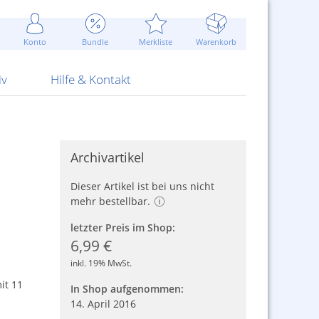
Werbung
 Jahr
are Artikel
Best of Sommeraktionen!
Widerrufsbelehrung
rk
Carl
 Bengalhölzer
fen
bende
Sommerpreise u.v.m.
AGB
otechnik
Konto
Bundle
Merkliste
Warenkorb
nd Attrappen
nehmigung
ste
Blitzschnell...
Kontaktformular
RS Pirotecnia
 und Pistolen
erwerk
& -gebiete
Über uns
werk
Alpha
iv
Hilfe & Kontakt
Archivartikel
Dieser Artikel ist bei uns nicht
mehr bestellbar.
letzter Preis im Shop:
6,99 €
inkl. 19% MwSt.
it 11
In Shop aufgenommen:
14. April 2016