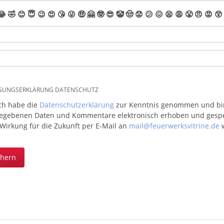
😂
🤣
😊
😇
😉
😍
😘
😜
🤑
🤗
🤓
😎
🤡
🤠
😟
😕
😖
😫
😩
😤
😠
😡
😲
IGUNGSERKLÄRUNG DATENSCHUTZ
ich habe die
Datenschutzerklärung
zur Kenntnis genommen und bin 
egebenen Daten und Kommentare elektronisch erhoben und gespeic
 Wirkung für die Zukunft per E-Mail an
mail@feuerwerksvitrine.de
w
chern