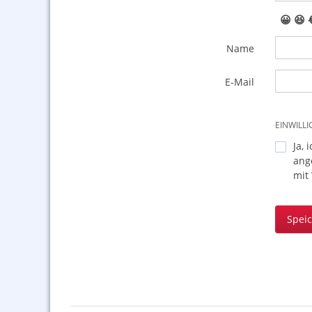
😀
😆
Name
E-Mail
EINWILL
Ja, 
ang
mit
Spei