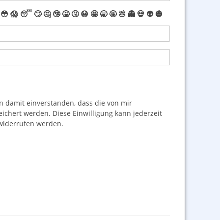
😳
😱
😴
🙄
🤔
🤥
🤮
🤧
😷
🤩
🥱
🤬
💩
👻
💀
👽
🎃
damit einverstanden, dass die von mir
hert werden. Diese Einwilligung kann jederzeit
iderrufen werden.