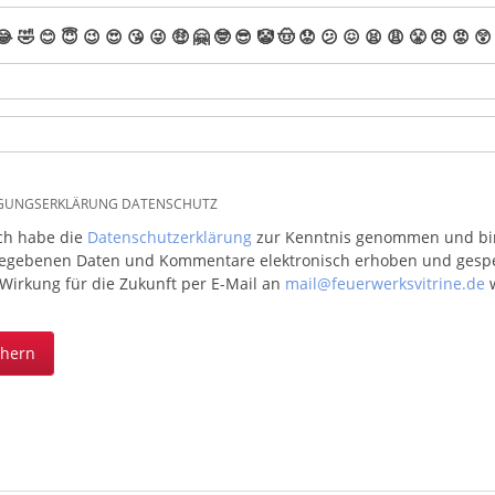
😂
🤣
😊
😇
😉
😍
😘
😜
🤑
🤗
🤓
😎
🤡
🤠
😟
😕
😖
😫
😩
😤
😠
😡
😲
IGUNGSERKLÄRUNG DATENSCHUTZ
ich habe die
Datenschutzerklärung
zur Kenntnis genommen und bin 
egebenen Daten und Kommentare elektronisch erhoben und gespeic
 Wirkung für die Zukunft per E-Mail an
mail@feuerwerksvitrine.de
w
chern