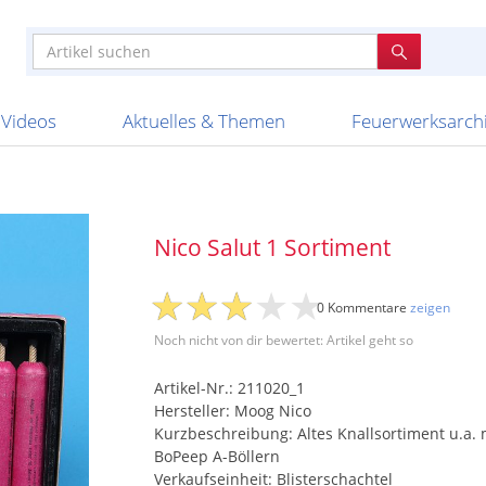
e
n anderen
e
tellen
Anzündhilfen
Bombenrohre
Ladenverkauf 2023
Auftragsbestätigung
Poster und 
Feuerwerk im
Nicht lieferb
Broekhoff
BVBA Belgien
BVD
Cafferata Vuurwe
ourismus
Feuerwerk T1
Batterien
20 Jahre Feuerwerksvitrine
Altersnachweis
Streich- und
Sammlertref
Gewerbetrei
BKV Vuurwerk
Blackboxx
Bo Peep
Bothmer Pyr
mpressionen
Schallerzeuger P1
Knallkörper
Ladenverkauf 2024
Bestellschluss
Schachteln u
Ausnahmege
Versanddien
Fireworks
Apel Feuerwerk
Argento Feuerwerk
A
t
lichkeiten
Jugendfeuerwerk
Raketen
Ladenverkauf 2025
Bestellablauf
Scherzartikel
Hochzeitsfeu
Lieferzeiten 
Adam\'s Fireworks
Alba Feuerwerk
Albert Feue
Videos
Aktuelles & Themen
Feuerwerksarch
Nico Salut 1 Sortiment
0 Kommentare
zeigen
Noch nicht von dir bewertet: Artikel geht so
Artikel-Nr.: 211020_1
Hersteller: Moog Nico
Kurzbeschreibung: Altes Knallsortiment u.a. 
BoPeep A-Böllern
Verkaufseinheit: Blisterschachtel