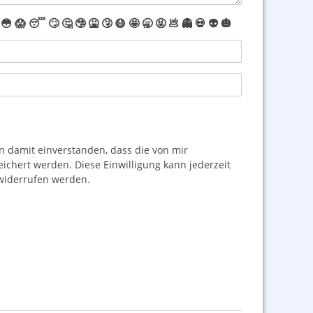
😳
😱
😴
🙄
🤔
🤥
🤮
🤧
😷
🤩
🥱
🤬
💩
👻
💀
👽
🎃
damit einverstanden, dass die von mir
hert werden. Diese Einwilligung kann jederzeit
iderrufen werden.