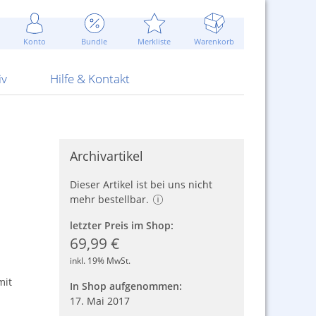
Werbung
 Jahr
are Artikel
Best of Sommeraktionen!
Widerrufsbelehrung
rk
Carl
 Bengalhölzer
fen
bende
Sommerpreise u.v.m.
AGB
otechnik
Konto
Bundle
Merkliste
Warenkorb
nd Attrappen
nehmigung
ste
Blitzschnell...
Kontaktformular
RS Pirotecnia
 und Pistolen
erwerk
& -gebiete
Über uns
werk
Alpha
iv
Hilfe & Kontakt
Archivartikel
Dieser Artikel ist bei uns nicht
mehr bestellbar.
letzter Preis im Shop:
69,99 €
inkl. 19% MwSt.
mit
In Shop aufgenommen:
17. Mai 2017