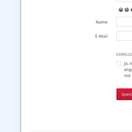
😀
😆
Name
E-Mail
EINWILL
Ja, 
ang
mit
Spei