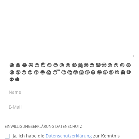
😀
😆
😂
🤣
😊
😇
😉
😍
😘
😜
🤑
🤗
🤓
😎
🤡
🤠
😟
😕
😖
😫
😩
😤
😠
😡
😲
😳
😱
😴
🙄
🤔
🤥
🤮
🤧
😷
🤩
🥱
🤬
💩
👻
💀
👽
🎃
EINWILLIGUNGSERKLÄRUNG DATENSCHUTZ
Ja, ich habe die
Datenschutzerklärung
zur Kenntnis