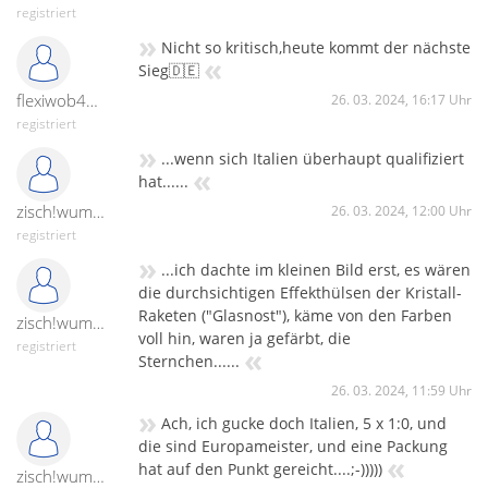
registriert
»
Nicht so kritisch,heute kommt der nächste
«
Sieg🇩🇪
flexiwob45-31729
26. 03. 2024, 16:17 Uhr
registriert
»
...wenn sich Italien überhaupt qualifiziert
«
hat......
zisch!wumm!peng!
26. 03. 2024, 12:00 Uhr
registriert
»
...ich dachte im kleinen Bild erst, es wären
die durchsichtigen Effekthülsen der Kristall-
Raketen ("Glasnost"), käme von den Farben
zisch!wumm!peng!
voll hin, waren ja gefärbt, die
registriert
«
Sternchen......
26. 03. 2024, 11:59 Uhr
»
Ach, ich gucke doch Italien, 5 x 1:0, und
die sind Europameister, und eine Packung
«
hat auf den Punkt gereicht....;-)))))
zisch!wumm!peng!