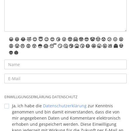
😀
😆
😂
🤣
😊
😇
😉
😍
😘
😜
🤑
🤗
🤓
😎
🤡
🤠
😟
😕
😖
😫
😩
😤
😠
😡
😲
😳
😱
😴
🙄
🤔
🤥
🤮
🤧
😷
🤩
🥱
🤬
💩
👻
💀
👽
🎃
EINWILLIGUNGSERKLÄRUNG DATENSCHUTZ
Ja, ich habe die
Datenschutzerklärung
zur Kenntnis
genommen und bin damit einverstanden, dass die von
mir angegebenen Daten und Kommentare elektronisch
erhoben und gespeichert werden. Diese Einwilligung
kann jederzeit mit Wirkung für die Zukunft per E-Mail an