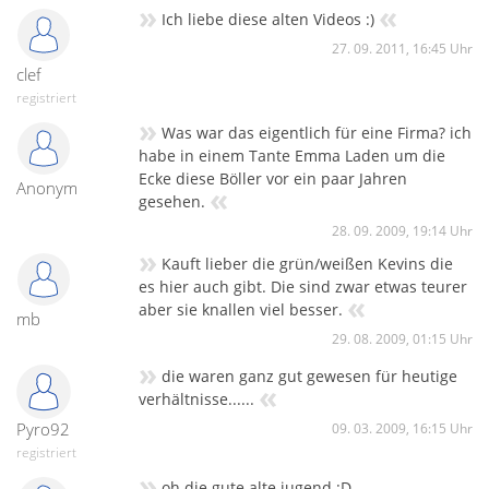
»
«
Ich liebe diese alten Videos :)
27. 09. 2011, 16:45 Uhr
clef
registriert
»
Was war das eigentlich für eine Firma? ich
habe in einem Tante Emma Laden um die
Ecke diese Böller vor ein paar Jahren
Anonym
«
gesehen.
28. 09. 2009, 19:14 Uhr
»
Kauft lieber die grün/weißen Kevins die
es hier auch gibt. Die sind zwar etwas teurer
«
aber sie knallen viel besser.
mb
29. 08. 2009, 01:15 Uhr
»
die waren ganz gut gewesen für heutige
«
verhältnisse......
Pyro92
09. 03. 2009, 16:15 Uhr
registriert
»
oh die gute alte jugend :D