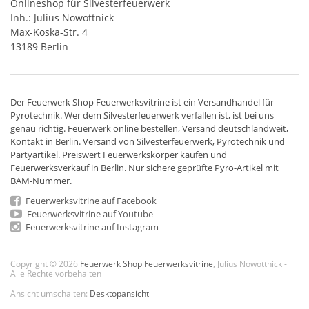
Onlineshop für Silvesterfeuerwerk
Inh.: Julius Nowottnick
Max-Koska-Str. 4
13189 Berlin
Der
Feuerwerk Shop
Feuerwerksvitrine ist ein
Versandhandel
für
Pyrotechnik
. Wer dem Silvesterfeuerwerk verfallen ist, ist bei uns
genau richtig. Feuerwerk online bestellen,
Versand deutschlandweit
,
Kontakt in Berlin. Versand von
Silvesterfeuerwerk
,
Pyrotechnik
und
Partyartikel. Preiswert
Feuerwerkskörper
kaufen und
Feuerwerksverkauf in Berlin. Nur sichere geprüfte Pyro-Artikel mit
BAM-Nummer.
Feuerwerksvitrine auf Facebook
Feuerwerksvitrine auf Youtube
Feuerwerksvitrine auf Instagram
Copyright © 2026
Feuerwerk Shop Feuerwerksvitrine
, Julius Nowottnick -
Alle Rechte vorbehalten
Ansicht umschalten:
Desktopansicht