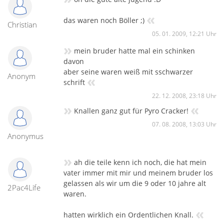
«
das waren noch Böller ;)
Christian
05. 01. 2009, 12:21 Uhr
»
mein bruder hatte mal ein schinken
davon
aber seine waren weiß mit sschwarzer
Anonym
«
schrift
22. 12. 2008, 23:18 Uhr
»
«
Knallen ganz gut für Pyro Cracker!
07. 08. 2008, 13:03 Uhr
Anonymus
»
ah die teile kenn ich noch, die hat mein
vater immer mit mir und meinem bruder los
gelassen als wir um die 9 oder 10 jahre alt
2Pac4Life
waren.
«
hatten wirklich ein Ordentlichen Knall.