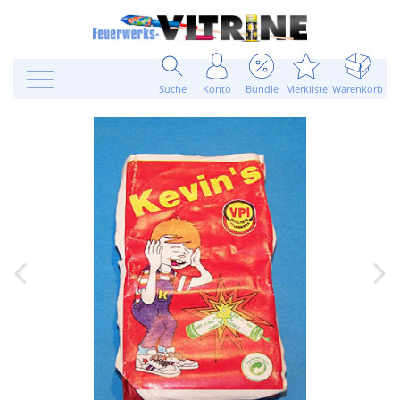
Suche
Konto
Bundle
Merkliste
Warenkorb