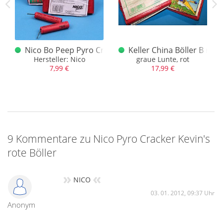
ker 1. Ausführung
Nico Bo Peep Pyro Cracker dünnes Mädel
Keller China Böller B rot
0er Jahre?
Hersteller: Nico
graue Lunte, rot
7,99 €
17,99 €
9 Kommentare zu Nico Pyro Cracker Kevin's
rote Böller
»
«
NICO
03. 01. 2012, 09:37 Uhr
Anonym