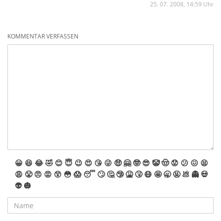
25. 07. 2008, 14:59 Uhr
KOMMENTAR VERFASSEN
😀
😆
😂
🤣
😊
😇
😉
😍
😘
😜
🤑
🤗
🤓
😎
🤡
🤠
😟
😕
😖
😫
😩
😤
😠
😡
😲
😳
😱
😴
🙄
🤔
🤥
🤮
🤧
😷
🤩
🥱
🤬
💩
👻
💀
👽
🎃