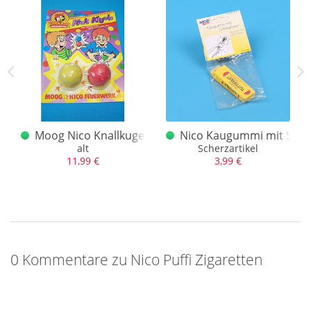
er Grün alt 60er Jahre, alter Nico Hahn
Moog Nico Knallkugeln
Nico Kaugummi mit Schl
, NEUWERTIG!
alt
Scherzartikel
11,99 €
3,99 €
0 Kommentare zu Nico Puffi Zigaretten