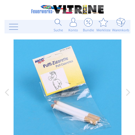
Suche
Konto
Bundle
Merkliste
Warenkorb