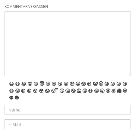
KOMMENTAR VERFASSEN
😀
😆
😂
🤣
😊
😇
😉
😍
😘
😜
🤑
🤗
🤓
😎
🤡
🤠
😟
😕
😖
😫
😩
😤
😠
😡
😲
😳
😱
😴
🙄
🤔
🤥
🤮
🤧
😷
🤩
🥱
🤬
💩
👻
💀
👽
🎃