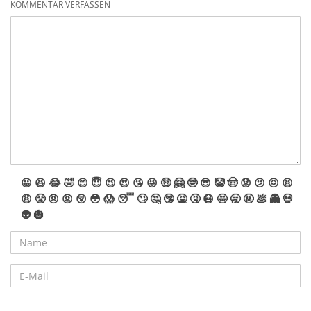
KOMMENTAR VERFASSEN
😀
😆
😂
🤣
😊
😇
😉
😍
😘
😜
🤑
🤗
🤓
😎
🤡
🤠
😟
😕
😖
😫
😩
😤
😠
😡
😲
😳
😱
😴
🙄
🤔
🤥
🤮
🤧
😷
🤩
🥱
🤬
💩
👻
💀
👽
🎃