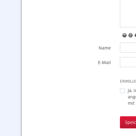
😀
😆
Name
E-Mail
EINWILL
Ja, 
ang
mit
Spei