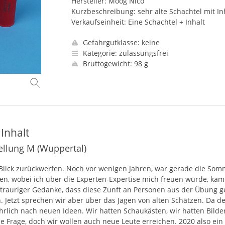
Hersteller: Moog Nico
Kurzbeschreibung: sehr alte Schachtel mit In
Verkaufseinheit: Eine Schachtel + Inhalt
Gefahrgutklasse: keine
Kategorie: zulassungsfrei
Bruttogewicht: 98 g
Inhalt
ellung M (Wuppertal)
Blick zurückwerfen. Noch vor wenigen Jahren, war gerade die Somme
nen, wobei ich über die Experten-Expertise mich freuen würde, käm
n trauriger Gedanke, dass diese Zunft an Personen aus der Übung 
etzt sprechen wir aber über das Jagen von alten Schätzen. Da der
ährlich nach neuen Ideen. Wir hatten Schaukästen, wir hatten Bild
eine Frage, doch wir wollen auch neue Leute erreichen. 2020 also ei