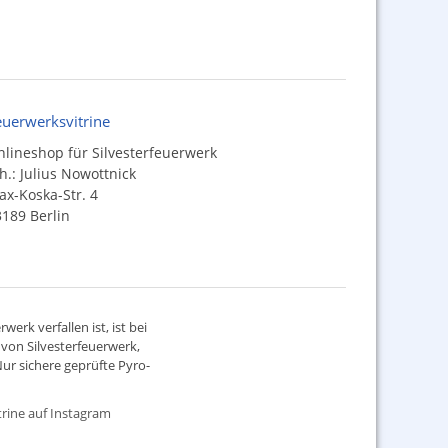
euerwerksvitrine
lineshop für Silvesterfeuerwerk
h.: Julius Nowottnick
x-Koska-Str. 4
189 Berlin
werk verfallen ist, ist bei
d von
Silvesterfeuerwerk
,
ur sichere geprüfte Pyro-
rine auf Instagram