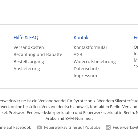
Hilfe & FAQ
Kontakt
F
On
Versandkosten
Kontaktformular
In
Bezahlung und Rabatte
AGB
Ma
Bestellvorgang
Widerrufsbelehrung
13
Auslieferung
Datenschutz
Impressum
rwerksvitrine ist ein
Versandhandel
für
Pyrotechnik
. Wer dem Silvesterfeuer
rwerk online bestellen,
Versand deutschlandweit
, Kontakt in Berlin. Versan
ikel. Preiswert
Feuerwerkskörper
kaufen und Feuerwerksverkauf in Berlin. N
Artikel mit BAM-Nummer.
ine auf Facebook
Feuerwerksvitrine auf Youtube
Feuerwerksvit