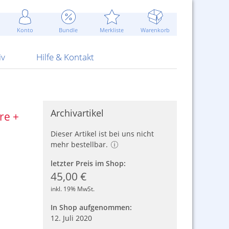
Werbung
 Jahr
are Artikel
Best of Sommeraktionen!
Widerrufsbelehrung
rk
Carl
 Bengalhölzer
fen
bende
Sommerpreise u.v.m.
AGB
otechnik
Konto
Bundle
Merkliste
Warenkorb
nd Attrappen
nehmigung
ste
Blitzschnell...
Kontaktformular
RS Pirotecnia
 und Pistolen
erwerk
& -gebiete
Über uns
werk
Alpha
iv
Hilfe & Kontakt
Archivartikel
re +
Dieser Artikel ist bei uns nicht
mehr bestellbar.
letzter Preis im Shop:
45,00 €
inkl. 19% MwSt.
In Shop aufgenommen:
12. Juli 2020