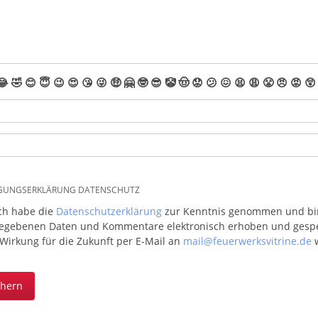
😂
🤣
😊
😇
😉
😍
😘
😜
🤑
🤗
🤓
😎
🤡
🤠
😟
😕
😖
😫
😩
😤
😠
😡
😲
IGUNGSERKLÄRUNG DATENSCHUTZ
ich habe die
Datenschutzerklärung
zur Kenntnis genommen und bin 
egebenen Daten und Kommentare elektronisch erhoben und gespeic
 Wirkung für die Zukunft per E-Mail an
mail@feuerwerksvitrine.de
w
chern