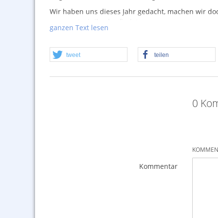
Wir haben uns dieses Jahr gedacht, machen wir doch
gespannt wir ihr das findet.
ganzen Text lesen
Sehr alter Kanonenschlag aus der Herstellerstätte
Seltene Schachtel, Ende der 70er Jahre, mit einem 
tweet
teilen
0 Kom
KOMMENT
Kommentar