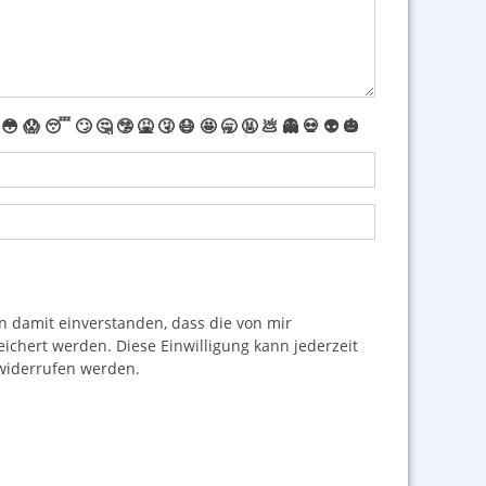
😳
😱
😴
🙄
🤔
🤥
🤮
🤧
😷
🤩
🥱
🤬
💩
👻
💀
👽
🎃
damit einverstanden, dass die von mir
hert werden. Diese Einwilligung kann jederzeit
iderrufen werden.