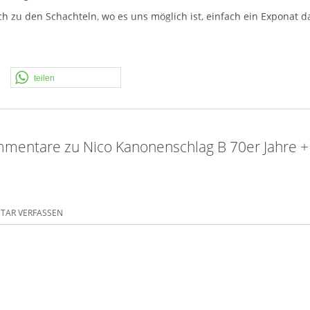
 zu den Schachteln, wo es uns möglich ist, einfach ein Exponat daz
 M (Wuppertal). Mit deutlicher Stauchung und Sumpflunte.
Exponat.
teilen
mentare zu Nico Kanonenschlag B 70er Jahre + 
AR VERFASSEN