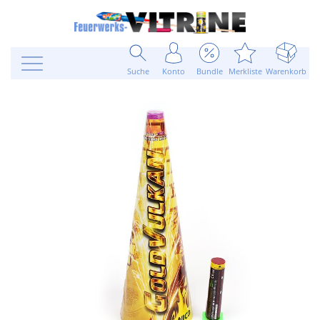
Suche
Konto
Bundle
Merkliste
Warenkorb