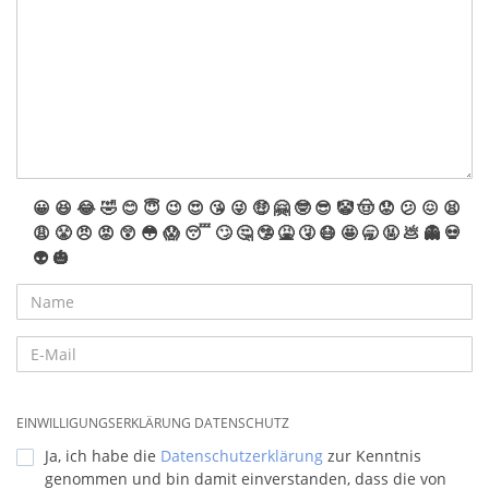
😀
😆
😂
🤣
😊
😇
😉
😍
😘
😜
🤑
🤗
🤓
😎
🤡
🤠
😟
😕
😖
😫
😩
😤
😠
😡
😲
😳
😱
😴
🙄
🤔
🤥
🤮
🤧
😷
🤩
🥱
🤬
💩
👻
💀
👽
🎃
EINWILLIGUNGSERKLÄRUNG DATENSCHUTZ
Ja, ich habe die
Datenschutzerklärung
zur Kenntnis
genommen und bin damit einverstanden, dass die von