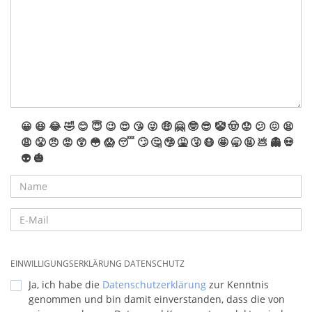
😀
😆
😂
🤣
😊
😇
😉
😍
😘
😜
🤑
🤗
🤓
😎
🤡
🤠
😟
😕
😖
😫
😩
😤
😠
😡
😲
😳
😱
😴
🙄
🤔
🤥
🤮
🤧
😷
🤩
🥱
🤬
💩
👻
💀
👽
🎃
EINWILLIGUNGSERKLÄRUNG DATENSCHUTZ
Ja, ich habe die
Datenschutzerklärung
zur Kenntnis
genommen und bin damit einverstanden, dass die von