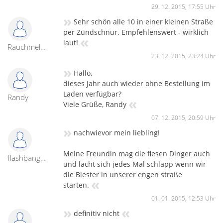
29. 12. 2015, 17:55 Uhr
»
Sehr schön alle 10 in einer kleinen Straße
per Zündschnur. Empfehlenswert - wirklich
«
laut!
Rauchmelder
23. 12. 2015, 23:24 Uhr
»
Hallo,
dieses Jahr auch wieder ohne Bestellung im
Laden verfügbar?
Randy
«
Viele Grüße, Randy
07. 12. 2015, 20:59 Uhr
»
nachwievor mein liebling!
Meine Freundin mag die fiesen Dinger auch
flashbang4ever
und lacht sich jedes Mal schlapp wenn wir
die Biester in unserer engen straße
«
starten.
01. 01. 2015, 12:53 Uhr
»
«
definitiv nicht