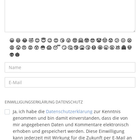
😀
😆
😂
🤣
😊
😇
😉
😍
😘
😜
🤑
🤗
🤓
😎
🤡
🤠
😟
😕
😖
😫
😩
😤
😠
😡
😲
😳
😱
😴
🙄
🤔
🤥
🤮
🤧
😷
🤩
🥱
🤬
💩
👻
💀
👽
🎃
EINWILLIGUNGSERKLÄRUNG DATENSCHUTZ
Ja, ich habe die
Datenschutzerklärung
zur Kenntnis
genommen und bin damit einverstanden, dass die von
mir angegebenen Daten und Kommentare elektronisch
erhoben und gespeichert werden. Diese Einwilligung
kann jederzeit mit Wirkung für die Zukunft per E-Mail an