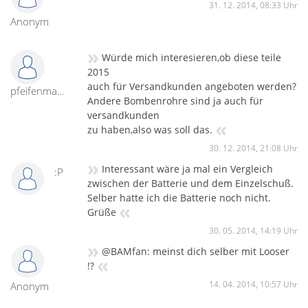
31. 12. 2014, 08:33 Uhr
Anonym
»
Würde mich interesieren,ob diese teile
2015
auch für Versandkunden angeboten werden?
pfeifenmann
Andere Bombenrohre sind ja auch für
versandkunden
«
zu haben,also was soll das.
30. 12. 2014, 21:08 Uhr
»
Interessant wäre ja mal ein Vergleich
:P
zwischen der Batterie und dem Einzelschuß.
Selber hatte ich die Batterie noch nicht.
«
Grüße
30. 05. 2014, 14:19 Uhr
»
@BAMfan: meinst dich selber mit Looser
«
!?
14. 04. 2014, 10:57 Uhr
Anonym