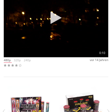
0:10
vor 14 Jahren
480p
320p
240p