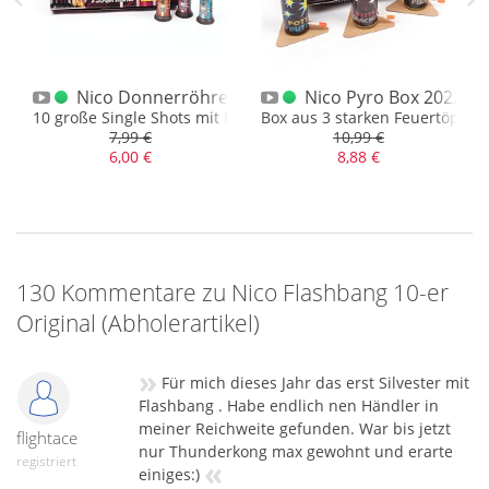
tikel
 1.3G Abholerartikel
Nico Donnerröhren 10 Stk.
Nico Pyro Box 2022
setzung, die goldene Majestät
10 große Single Shots mit Feuertopf und Bukett
Box aus 3 starken Feuertöpfen,
7,99 €
10,99 €
6,00 €
8,88 €
130 Kommentare zu Nico Flashbang 10-er
Original (Abholerartikel)
»
Für mich dieses Jahr das erst Silvester mit
Flashbang . Habe endlich nen Händler in
meiner Reichweite gefunden. War bis jetzt
flightace
nur Thunderkong max gewohnt und erarte
«
registriert
einiges:)