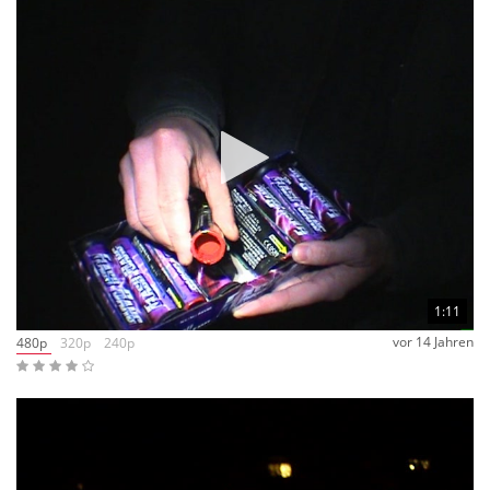
1:11
vor 14 Jahren
480p
320p
240p