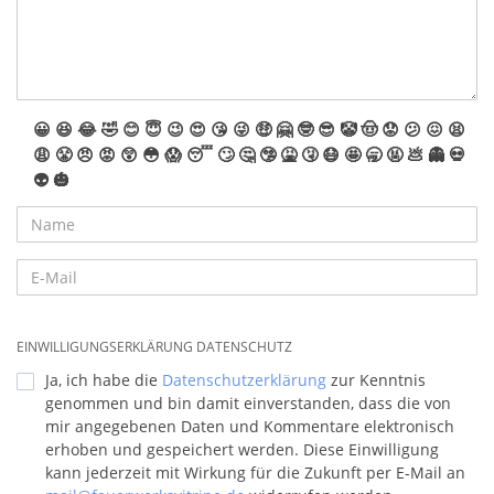
😀
😆
😂
🤣
😊
😇
😉
😍
😘
😜
🤑
🤗
🤓
😎
🤡
🤠
😟
😕
😖
😫
😩
😤
😠
😡
😲
😳
😱
😴
🙄
🤔
🤥
🤮
🤧
😷
🤩
🥱
🤬
💩
👻
💀
👽
🎃
EINWILLIGUNGSERKLÄRUNG DATENSCHUTZ
Ja, ich habe die
Datenschutzerklärung
zur Kenntnis
genommen und bin damit einverstanden, dass die von
mir angegebenen Daten und Kommentare elektronisch
erhoben und gespeichert werden. Diese Einwilligung
kann jederzeit mit Wirkung für die Zukunft per E-Mail an