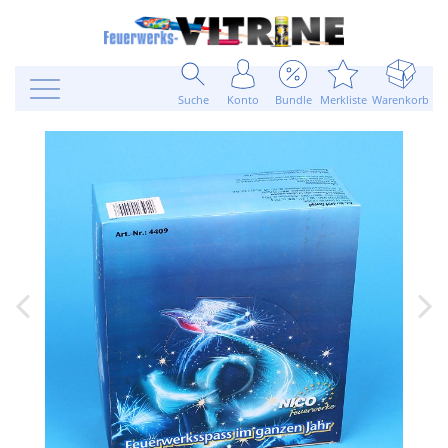
Suche
Konto
Bundle
Merkliste
Warenkorb