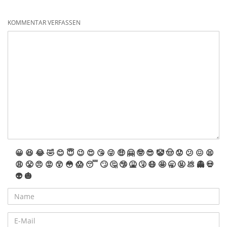
KOMMENTAR VERFASSEN
😀
😆
😂
🤣
😊
😇
😉
😍
😘
😜
🤑
🤗
🤓
😎
🤡
🤠
😟
😕
😖
😫
😩
😤
😠
😡
😲
😳
😱
😴
🙄
🤔
🤥
🤮
🤧
😷
🤩
🥱
🤬
💩
👻
💀
👽
🎃