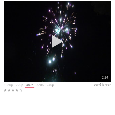
2:24
vor 6 Jahren
1080p
720p
480p
320p
240p