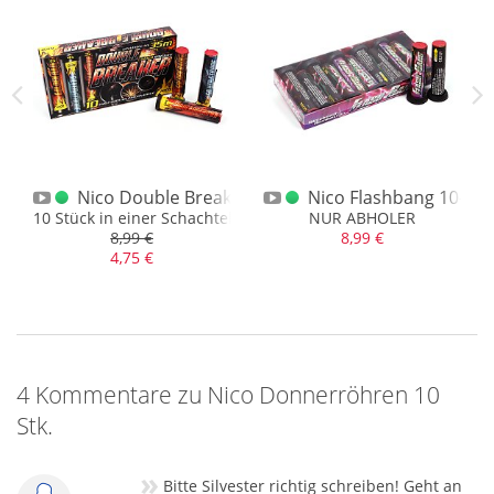
g
Nico Double Breaker / Crusher 10er
Nico Flashbang 10-er O
10 Stück in einer Schachtel, gute Bukett-Bombenrohre
NUR ABHOLER
8,99 €
8,99 €
4,75 €
4 Kommentare zu Nico Donnerröhren 10
Stk.
»
Bitte Silvester richtig schreiben! Geht an