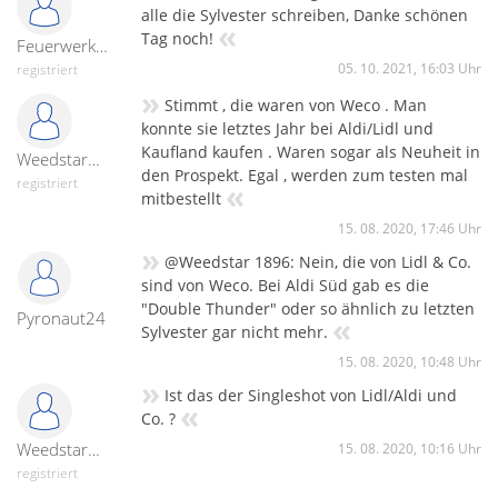
alle die Sylvester schreiben, Danke schönen
«
Tag noch!
Feuerwerk007
05. 10. 2021, 16:03 Uhr
registriert
»
Stimmt , die waren von Weco . Man
konnte sie letztes Jahr bei Aldi/Lidl und
Kaufland kaufen . Waren sogar als Neuheit in
Weedstar1896
den Prospekt. Egal , werden zum testen mal
registriert
«
mitbestellt
15. 08. 2020, 17:46 Uhr
»
@Weedstar 1896: Nein, die von Lidl & Co.
sind von Weco. Bei Aldi Süd gab es die
"Double Thunder" oder so ähnlich zu letzten
Pyronaut24
«
Sylvester gar nicht mehr.
15. 08. 2020, 10:48 Uhr
»
Ist das der Singleshot von Lidl/Aldi und
«
Co. ?
Weedstar1896
15. 08. 2020, 10:16 Uhr
registriert